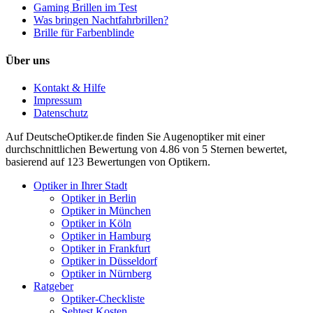
Gaming Brillen im Test
Was bringen Nachtfahrbrillen?
Brille für Farbenblinde
Über uns
Kontakt & Hilfe
Impressum
Datenschutz
Auf
DeutscheOptiker.de
finden Sie Augenoptiker mit einer
durchschnittlichen
Bewertung von
4.86
von 5 Sternen bewertet,
basierend auf
123
Bewertungen von Optikern.
Optiker in Ihrer Stadt
Optiker in Berlin
Optiker in München
Optiker in Köln
Optiker in Hamburg
Optiker in Frankfurt
Optiker in Düsseldorf
Optiker in Nürnberg
Ratgeber
Optiker-Checkliste
Sehtest Kosten