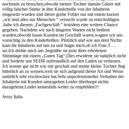
nochmals zu besuchen,obwohl meiner Tochter damals Gläser mit
völlig falscher Stärke in ihre Kinderbrille von der Inhaberin
eingesetzt wurden und dieser grobe Fehler nur mit einem kurzen
„wir sind alles nur Menschen “ versucht wurde zu entschuldigen
,habe ich diesem „Fachgeschäft “ trotzdem eine weitere Chance
gegeben. Nachdem
wir nach längeren Warten nicht bedient
wurden,obwohl kaum Kunden im Geschäft waren,wagten wir uns
vorsichtig zu den Kinderbrillen. Plötzlich und wie aus dem Nichts
kam die Inhaberin auf uns zu und fragte mich,ob ich Frau T….
sei.Ich drehte mich um ,begrüßte sie,trotz ihrer erhobenen
Stimmlage mit einem „Guten Tag“.Dies erwiderte sie natürlich nicht
und forderte uns SEHR unfreundlich auf den Laden zu verlassen.
Ich wusste gar nicht wie mir geschah und meine kleine Tochter fing
bitterlich an zu weinen,weil sie sich aufgrund dieser Art und Weise
natürlich sehr erschrocken hat.Sehr unprofessionelles Verhalten der
Inhaberin mit Kunden umzugehen.Leider überhaupt nichts
dazugelernt.Leider keinesfalls weiter zu empfehlen!!!
Jezzy Italia