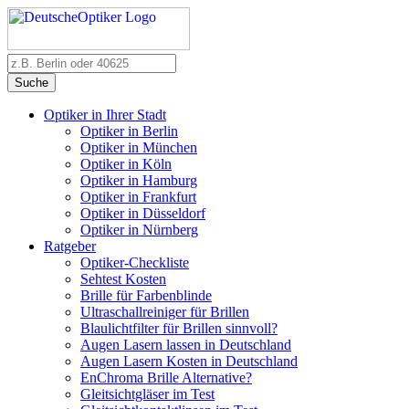
Suche
Optiker in Ihrer Stadt
Optiker in Berlin
Optiker in München
Optiker in Köln
Optiker in Hamburg
Optiker in Frankfurt
Optiker in Düsseldorf
Optiker in Nürnberg
Ratgeber
Optiker-Checkliste
Sehtest Kosten
Brille für Farbenblinde
Ultraschallreiniger für Brillen
Blaulichtfilter für Brillen sinnvoll?
Augen Lasern lassen in Deutschland
Augen Lasern Kosten in Deutschland
EnChroma Brille Alternative?
Gleitsichtgläser im Test