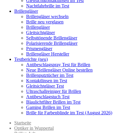
Gleitsichtkontaktlinsen im Test
Nachtfahrbrille im Test
Brillengläser
Brillengläser wechseln
Brille neu verglasen
Brillengläser
Gleitsichtgläser
Selbsttönende Brillengläser
Polarisierende Brillengläser
Prismengläser
Brillengläser Hersteller
Testberichte (neu)
Antibeschlagspray Test für Brillen
Neue Brillengläser Online bestellen
Brillenputztücher im Test
Kontaktlinsen im Test
Gleitsichtgläser Test
Ultraschallreiniger für Brillen
Antibeschlagstuch Test
Blaulichtfilter Brillen im Test
Gaming Brillen im Test
Brille für Farbenblinde im Test (August 2026)
Startseite
Optiker in Wuppertal