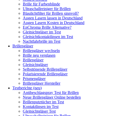
Brille für Farbenblinde
Ultraschallreiniger für Brillen
Blaulichtfilter für Brillen sinnvoll?
Augen Lasern lassen in Deutschland
Augen Lasern Kosten in Deutschland
EnChroma Brille Alternative?
Gleitsichtgläser im Test
Gleitsichtkontaktlinsen im Test
Nachtfahrbrille im Test
Brillengläser
Brillengläser wechseln
Brille neu verglasen
Brillengläser
Gleitsichtgläser
Selbsttönende Brillengläser
Polarisierende Brillengläser
Prismengläser
Brillengläser Hersteller
Testberichte (neu)
Antibeschlagspray Test für Brillen
Neue Brillengläser Online bestellen
Brillenputztücher im Test
Kontaktlinsen im Test
Gleitsichtgläser Test
Ultraschallreiniger für Brillen