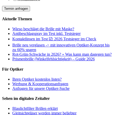
Termin anfragen
Aktuelle Themen
Wieso beschlägt die Brille mit Maske?
Antibeschlagspray im Test inkl. Testsieger
Kontaktlinsen im Test ☑️: 2026 Testsieger im Check
Brille neu verglasen -> mit innovativen Optiker-Konzept bis
zu 60% sparen
Rot-Grün-Schwäche in 2026? » Was kann man dagegen tun?
Prismenbrille (Winkelfehlsichtigkeit) – Guide 2026
Für Optiker
Ihren Optiker kostenlos listen?
Werbung & Kooperationsanfragen
Anfragen für unsere Optiker-Suche
Sehen im digitalen Zeitalter
Blaulichtfilter Brillen erklärt
Gleitsichtgläser werden immer beliebter