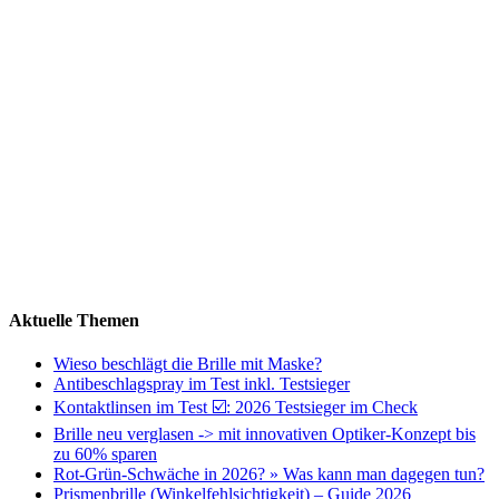
Aktuelle Themen
Wieso beschlägt die Brille mit Maske?
Antibeschlagspray im Test inkl. Testsieger
Kontaktlinsen im Test ☑️: 2026 Testsieger im Check
Brille neu verglasen -> mit innovativen Optiker-Konzept bis
zu 60% sparen
Rot-Grün-Schwäche in 2026? » Was kann man dagegen tun?
Prismenbrille (Winkelfehlsichtigkeit) – Guide 2026