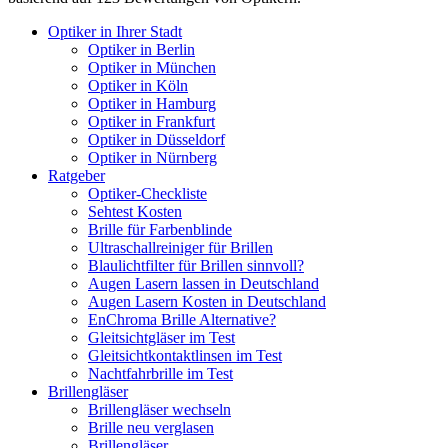
Optiker in Ihrer Stadt
Optiker in Berlin
Optiker in München
Optiker in Köln
Optiker in Hamburg
Optiker in Frankfurt
Optiker in Düsseldorf
Optiker in Nürnberg
Ratgeber
Optiker-Checkliste
Sehtest Kosten
Brille für Farbenblinde
Ultraschallreiniger für Brillen
Blaulichtfilter für Brillen sinnvoll?
Augen Lasern lassen in Deutschland
Augen Lasern Kosten in Deutschland
EnChroma Brille Alternative?
Gleitsichtgläser im Test
Gleitsichtkontaktlinsen im Test
Nachtfahrbrille im Test
Brillengläser
Brillengläser wechseln
Brille neu verglasen
Brillengläser