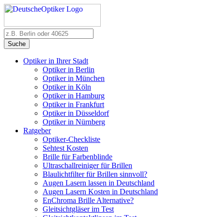
Suche
Optiker in Ihrer Stadt
Optiker in Berlin
Optiker in München
Optiker in Köln
Optiker in Hamburg
Optiker in Frankfurt
Optiker in Düsseldorf
Optiker in Nürnberg
Ratgeber
Optiker-Checkliste
Sehtest Kosten
Brille für Farbenblinde
Ultraschallreiniger für Brillen
Blaulichtfilter für Brillen sinnvoll?
Augen Lasern lassen in Deutschland
Augen Lasern Kosten in Deutschland
EnChroma Brille Alternative?
Gleitsichtgläser im Test