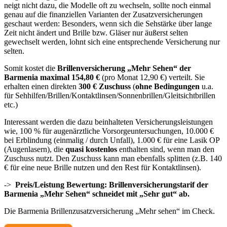
neigt nicht dazu, die Modelle oft zu wechseln, sollte noch einmal
genau auf die finanziellen Varianten der Zusatzversicherungen
geschaut werden: Besonders, wenn sich die Sehstärke über lange
Zeit nicht ändert und Brille bzw. Gläser nur äußerst selten
gewechselt werden, lohnt sich eine entsprechende Versicherung nur
selten.
Somit kostet die
Brillenversicherung „Mehr Sehen“ der
Barmenia maximal 154,80 €
(pro Monat 12,90 €) verteilt. Sie
erhalten einen direkten
300 € Zuschuss
(
ohne Bedingungen
u.a.
für Sehhilfen/Brillen/Kontaktlinsen/Sonnenbrillen/Gleitsichtbrillen
etc.)
Interessant werden die dazu beinhalteten Versicherungsleistungen
wie, 100 % für augenärztliche Vorsorgeuntersuchungen, 10.000 €
bei Erblindung (einmalig / durch Unfall), 1.000 € für eine Lasik OP
(Augenlasern), die
quasi kostenlos
enthalten sind, wenn man den
Zuschuss nutzt. Den Zuschuss kann man ebenfalls splitten (z.B. 140
€ für eine neue Brille nutzen und den Rest für Kontaktlinsen).
->
Preis/Leistung Bewertung:
Brillenversicherungstarif der
Barmenia „Mehr Sehen“ schneidet mit „Sehr gut“ ab.
Die Barmenia Brillenzusatzversicherung „Mehr sehen“ im Check.