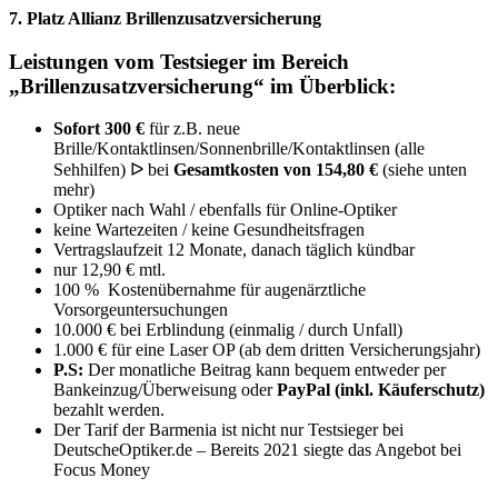
7. Platz Allianz Brillenzusatzversicherung
Leistungen vom Testsieger im Bereich
„Brillenzusatzversicherung“ im Überblick:
Sofort 300 €
für z.B. neue
Brille/Kontaktlinsen/Sonnenbrille/Kontaktlinsen (alle
Sehhilfen) ᐅ bei
Gesamtkosten von 154,80 €
(siehe unten
mehr)
Optiker nach Wahl / ebenfalls für Online-Optiker
keine Wartezeiten / keine Gesundheitsfragen
Vertragslaufzeit 12 Monate, danach täglich kündbar
nur 12,90 € mtl.
100 % Kostenübernahme für augenärztliche
Vorsorgeuntersuchungen
10.000 € bei Erblindung (einmalig / durch Unfall)
1.000 € für eine Laser OP (ab dem dritten Versicherungsjahr)
P.S:
Der monatliche Beitrag kann bequem entweder per
Bankeinzug/Überweisung oder
PayPal (inkl. Käuferschutz)
bezahlt werden.
Der Tarif der Barmenia ist nicht nur Testsieger bei
DeutscheOptiker.de – Bereits 2021 siegte das Angebot bei
Focus Money