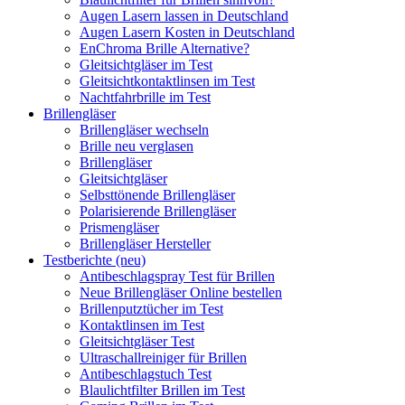
Augen Lasern lassen in Deutschland
Augen Lasern Kosten in Deutschland
EnChroma Brille Alternative?
Gleitsichtgläser im Test
Gleitsichtkontaktlinsen im Test
Nachtfahrbrille im Test
Brillengläser
Brillengläser wechseln
Brille neu verglasen
Brillengläser
Gleitsichtgläser
Selbsttönende Brillengläser
Polarisierende Brillengläser
Prismengläser
Brillengläser Hersteller
Testberichte (neu)
Antibeschlagspray Test für Brillen
Neue Brillengläser Online bestellen
Brillenputztücher im Test
Kontaktlinsen im Test
Gleitsichtgläser Test
Ultraschallreiniger für Brillen
Antibeschlagstuch Test
Blaulichtfilter Brillen im Test