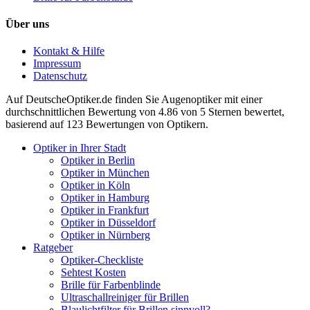
Über uns
Kontakt & Hilfe
Impressum
Datenschutz
Auf
DeutscheOptiker.de
finden Sie Augenoptiker mit einer
durchschnittlichen
Bewertung von
4.86
von 5 Sternen bewertet,
basierend auf
123
Bewertungen von Optikern.
Optiker in Ihrer Stadt
Optiker in Berlin
Optiker in München
Optiker in Köln
Optiker in Hamburg
Optiker in Frankfurt
Optiker in Düsseldorf
Optiker in Nürnberg
Ratgeber
Optiker-Checkliste
Sehtest Kosten
Brille für Farbenblinde
Ultraschallreiniger für Brillen
Blaulichtfilter für Brillen sinnvoll?