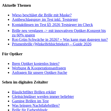
Aktuelle Themen
Wieso beschlägt die Brille mit Maske?
Antibeschlagspray im Test inkl. Testsieger
Kontaktlinsen im Test ☑️: 2026 Testsieger im Check
Brille neu verglasen -> mit innovativen Optiker-Konzept bis
zu 60% sparen
Rot-Grün-Schwäche in 2026? » Was kann man dagegen tun?
Prismenbrille (Winkelfehlsichtigkeit) – Guide 2026
Für Optiker
Ihren Optiker kostenlos listen?
Werbung & Kooperationsanfragen
Anfragen für unsere Optiker-Suche
Sehen im digitalen Zeitalter
Blaulichtfilter Brillen erklärt
Gleitsichtgläser werden immer beliebter
Gaming Brillen im Test
Was bringen Nachtfahrbrillen?
Brille für Farbenblinde