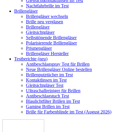
Gleitsichtkontaktlinsen im Test
Nachtfahrbrille im Test
Brillengläser
Brillengläser wechseln
Brille neu verglasen
Brillengläser
Gleitsichtgläser
Selbsttönende Brillengläser
Polarisierende Brillengläser
Prismengläser
Brillengläser Hersteller
Testberichte (neu)
Antibeschlagspray Test für Brillen
Neue Brillengläser Online bestellen
Brillenputztücher im Test
Kontaktlinsen im Test
Gleitsichtgläser Test
Ultraschallreiniger für Brillen
Antibeschlagstuch Test
Blaulichtfilter Brillen im Test
Gaming Brillen im Test
Brille für Farbenblinde im Test (August 2026)