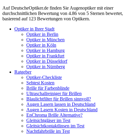
Auf
DeutscheOptiker.de
finden Sie Augenoptiker mit einer
durchschnittlichen
Bewertung von
4.86
von 5 Sternen bewertet,
basierend auf
123
Bewertungen von Optikern.
Optiker in Ihrer Stadt
Optiker in Berlin
Optiker in München
Optiker in Köln
Optiker in Hamburg
Optiker in Frankfurt
Optiker in Düsseldorf
Optiker in Nürnberg
Ratgeber
Optiker-Checkliste
Sehtest Kosten
Brille für Farbenblinde
Ultraschallreiniger für Brillen
Blaulichtfilter für Brillen sinnvoll?
Augen Lasern lassen in Deutschland
Augen Lasern Kosten in Deutschland
EnChroma Brille Alternative?
Gleitsichtgläser im Test
Gleitsichtkontaktlinsen im Test
Nachtfahrbrille im Test