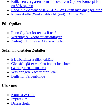
Brille neu verglasen -> mit innovativen Optiker-Konzept bis
zu 60% sparen
Rot-Grün-Schwäche in 2026? » Was kann man dagegen tun?
Prismenbrille (Winkelfehlsichtigkeit) – Guide 2026
Für Optiker
Ihren Optiker kostenlos listen?
Werbung & Kooperationsanfragen
Anfragen für unsere Optiker-Suche
Sehen im digitalen Zeitalter
Blaulichtfilter Brillen erklärt
Gleitsichtgläser werden immer beliebter
Gaming Brillen im Test
Was bringen Nachtfahrbrillen?
Brille für Farbenblinde
Über uns
Kontakt & Hilfe
Impressum
Datenschutz