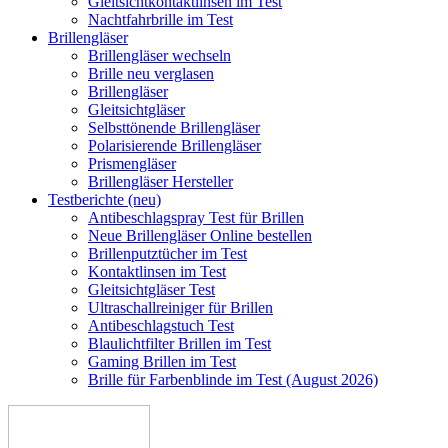
Gleitsichtkontaktlinsen im Test
Nachtfahrbrille im Test
Brillengläser
Brillengläser wechseln
Brille neu verglasen
Brillengläser
Gleitsichtgläser
Selbsttönende Brillengläser
Polarisierende Brillengläser
Prismengläser
Brillengläser Hersteller
Testberichte (neu)
Antibeschlagspray Test für Brillen
Neue Brillengläser Online bestellen
Brillenputztücher im Test
Kontaktlinsen im Test
Gleitsichtgläser Test
Ultraschallreiniger für Brillen
Antibeschlagstuch Test
Blaulichtfilter Brillen im Test
Gaming Brillen im Test
Brille für Farbenblinde im Test (August 2026)