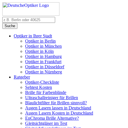
Suche
Optiker in Ihrer Stadt
Optiker in Berlin
Optiker in München
Optiker in Köln
Optiker in Hamburg
Optiker in Frankfurt
Optiker in Düsseldorf
Optiker in Nürnberg
Ratgeber
Optiker-Checkliste
Sehtest Kosten
Brille für Farbenblinde
Ultraschallreiniger für Brillen
Blaulichtfilter für Brillen sinnvoll?
Augen Lasern lassen in Deutschland
Augen Lasern Kosten in Deutschland
EnChroma Brille Alternative?
Gleitsichtgläser im Test