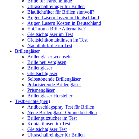
Brille für Farbenblinde
Ultraschallreiniger für Brillen
Blaulichtfilter für Brillen sinnvoll?
Augen Lasern lassen in Deutschland
Augen Lasern Kosten in Deutschland
EnChroma Brille Alternative?
Gleitsichtgläser im Test
Gleitsichtkontaktlinsen im Test
Nachtfahrbrille im Test
Brillengläser
Brillengläser wechseln
Brille neu verglasen
Brillengläser
Gleitsichtgläser
Selbsttönende Brillengläser
Polarisierende Brillengläser
Prismengläser
Brillengläser Hersteller
Testberichte (neu)
Antibeschlagspray Test für Brillen
Neue Brillengläser Online bestellen
Brillenputztücher im Test
Kontaktlinsen im Test
Gleitsichtgläser Test
Ultraschallreiniger für Brillen