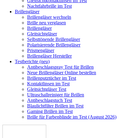
Gleitsichtkontaktlinsen im Test
Nachtfahrbrille im Test
Brillengläser
Brillengläser wechseln
Brille neu verglasen
Brillengläser
Gleitsichtgläser
Selbsttönende Brillengläser
Polarisierende Brillengläser
Prismengläser
Brillengläser Hersteller
Testberichte (neu)
Antibeschlagspray Test für Brillen
Neue Brillengläser Online bestellen
Brillenputztücher im Test
Kontaktlinsen im Test
Gleitsichtgläser Test
Ultraschallreiniger für Brillen
Antibeschlagstuch Test
Blaulichtfilter Brillen im Test
Gaming Brillen im Test
Brille für Farbenblinde im Test (August 2026)