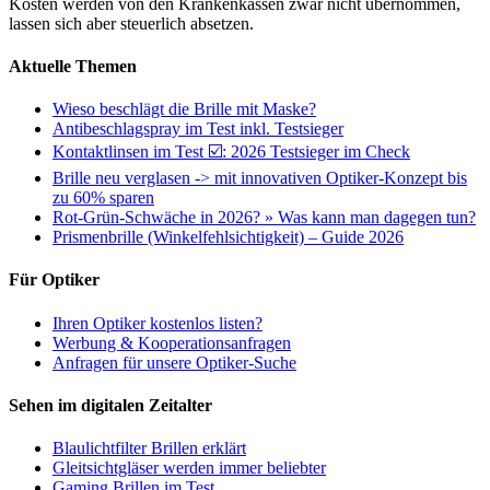
Kosten werden von den Krankenkassen zwar nicht übernommen,
lassen sich aber steuerlich absetzen.
Aktuelle Themen
Wieso beschlägt die Brille mit Maske?
Antibeschlagspray im Test inkl. Testsieger
Kontaktlinsen im Test ☑️: 2026 Testsieger im Check
Brille neu verglasen -> mit innovativen Optiker-Konzept bis
zu 60% sparen
Rot-Grün-Schwäche in 2026? » Was kann man dagegen tun?
Prismenbrille (Winkelfehlsichtigkeit) – Guide 2026
Für Optiker
Ihren Optiker kostenlos listen?
Werbung & Kooperationsanfragen
Anfragen für unsere Optiker-Suche
Sehen im digitalen Zeitalter
Blaulichtfilter Brillen erklärt
Gleitsichtgläser werden immer beliebter
Gaming Brillen im Test