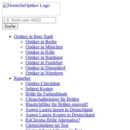
Suche
Optiker in Ihrer Stadt
Optiker in Berlin
Optiker in München
Optiker in Köln
Optiker in Hamburg
Optiker in Frankfurt
Optiker in Düsseldorf
Optiker in Nürnberg
Ratgeber
Optiker-Checkliste
Sehtest Kosten
Brille für Farbenblinde
Ultraschallreiniger für Brillen
Blaulichtfilter für Brillen sinnvoll?
Augen Lasern lassen in Deutschland
Augen Lasern Kosten in Deutschland
EnChroma Brille Alternative?
Gleitsichtgläser im Test