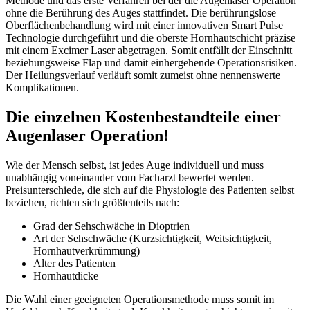
Methode und das erste Verfahren bei der die Augenlaser Operation
ohne die Berührung des Auges stattfindet. Die berührungslose
Oberflächenbehandlung wird mit einer innovativen Smart Pulse
Technologie durchgeführt und die oberste Hornhautschicht präzise
mit einem Excimer Laser abgetragen. Somit entfällt der Einschnitt
beziehungsweise Flap und damit einhergehende Operationsrisiken.
Der Heilungsverlauf verläuft somit zumeist ohne nennenswerte
Komplikationen.
Die einzelnen Kostenbestandteile einer
Augenlaser Operation!
Wie der Mensch selbst, ist jedes Auge individuell und muss
unabhängig voneinander vom Facharzt bewertet werden.
Preisunterschiede, die sich auf die Physiologie des Patienten selbst
beziehen, richten sich größtenteils nach:
Grad der Sehschwäche in Dioptrien
Art der Sehschwäche (Kurzsichtigkeit, Weitsichtigkeit,
Hornhautverkrümmung)
Alter des Patienten
Hornhautdicke
Die Wahl einer geeigneten Operationsmethode muss somit im