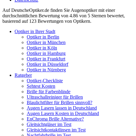
Auf
DeutscheOptiker.de
finden Sie Augenoptiker mit einer
durchschnittlichen
Bewertung von
4.86
von 5 Sternen bewertet,
basierend auf
123
Bewertungen von Optikern.
Optiker in Ihrer Stadt
Optiker in Berlin
Optiker in München
Optiker in Köln
Optiker in Hamburg
Optiker in Frankfurt
Optiker in Düsseldorf
Optiker in Nürnberg
Ratgeber
Optiker-Checkliste
Sehtest Kosten
Brille für Farbenblinde
Ultraschallreiniger für Brillen
Blaulichtfilter für Brillen sinnvoll?
Augen Lasern lassen in Deutschland
Augen Lasern Kosten in Deutschland
EnChroma Brille Alternative?
Gleitsichtgläser im Test
Gleitsichtkontaktlinsen im Test
Nachtfahrbrille im Test