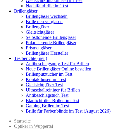
Gleitsichtkontaktlinsen im Test
Nachtfahrbrille im Test
Brillengläser
Brillengläser wechseln
Brille neu verglasen
Brillengläser
Gleitsichtgläser
Selbsttönende Brillengläser
Polarisierende Brillengläser
Prismengläser
Brillengläser Hersteller
Testberichte (neu)
Antibeschlagspray Test für Brillen
Neue Brillengläser Online bestellen
Brillenputztücher im Test
Kontaktlinsen im Test
Gleitsichtgläser Test
Ultraschallreiniger für Brillen
Antibeschlagstuch Test
Blaulichtfilter Brillen im Test
Gaming Brillen im Test
Brille für Farbenblinde im Test (August 2026)
Startseite
Optiker in Wuppertal