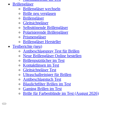
Brillengläser
Brillengläser wechseln
Brille neu verglasen
Brillengläser
Gleitsichtgläser
Selbsttönende Brillengläser
Polarisierende Brillengläser
Prismengläser
Brillengläser Hersteller
Testberichte (neu)
Antibeschlagspray Test für Brillen
Neue Brillengläser Online bestellen
Brillenputztücher im Test
Kontaktlinsen im Test
Gleitsichtgläser Test
Ultraschallreiniger für Brillen
Antibeschlagstuch Test
Blaulichtfilter Brillen im Test
Gaming Brillen im Test
Brille für Farbenblinde im Test (August 2026)