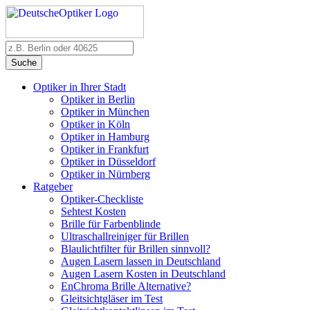
Suche
Optiker in Ihrer Stadt
Optiker in Berlin
Optiker in München
Optiker in Köln
Optiker in Hamburg
Optiker in Frankfurt
Optiker in Düsseldorf
Optiker in Nürnberg
Ratgeber
Optiker-Checkliste
Sehtest Kosten
Brille für Farbenblinde
Ultraschallreiniger für Brillen
Blaulichtfilter für Brillen sinnvoll?
Augen Lasern lassen in Deutschland
Augen Lasern Kosten in Deutschland
EnChroma Brille Alternative?
Gleitsichtgläser im Test