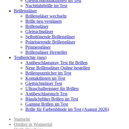
Gleitsichtkontaktlinsen im Test
Nachtfahrbrille im Test
Brillengläser
Brillengläser wechseln
Brille neu verglasen
Brillengläser
Gleitsichtgläser
Selbsttönende Brillengläser
Polarisierende Brillengläser
Prismengläser
Brillengläser Hersteller
Testberichte (neu)
Antibeschlagspray Test für Brillen
Neue Brillengläser Online bestellen
Brillenputztücher im Test
Kontaktlinsen im Test
Gleitsichtgläser Test
Ultraschallreiniger für Brillen
Antibeschlagstuch Test
Blaulichtfilter Brillen im Test
Gaming Brillen im Test
Brille für Farbenblinde im Test (August 2026)
Startseite
Optiker in Wuppertal