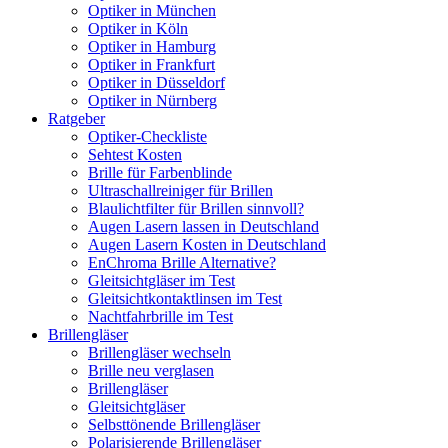
Optiker in München
Optiker in Köln
Optiker in Hamburg
Optiker in Frankfurt
Optiker in Düsseldorf
Optiker in Nürnberg
Ratgeber
Optiker-Checkliste
Sehtest Kosten
Brille für Farbenblinde
Ultraschallreiniger für Brillen
Blaulichtfilter für Brillen sinnvoll?
Augen Lasern lassen in Deutschland
Augen Lasern Kosten in Deutschland
EnChroma Brille Alternative?
Gleitsichtgläser im Test
Gleitsichtkontaktlinsen im Test
Nachtfahrbrille im Test
Brillengläser
Brillengläser wechseln
Brille neu verglasen
Brillengläser
Gleitsichtgläser
Selbsttönende Brillengläser
Polarisierende Brillengläser