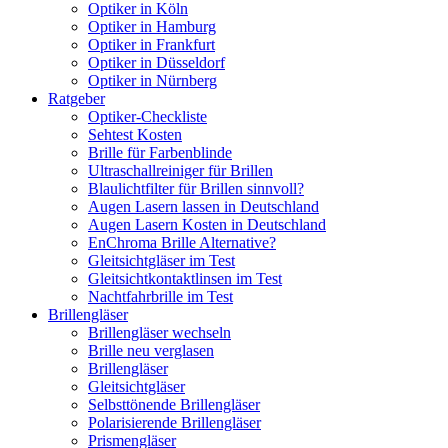
Optiker in Köln
Optiker in Hamburg
Optiker in Frankfurt
Optiker in Düsseldorf
Optiker in Nürnberg
Ratgeber
Optiker-Checkliste
Sehtest Kosten
Brille für Farbenblinde
Ultraschallreiniger für Brillen
Blaulichtfilter für Brillen sinnvoll?
Augen Lasern lassen in Deutschland
Augen Lasern Kosten in Deutschland
EnChroma Brille Alternative?
Gleitsichtgläser im Test
Gleitsichtkontaktlinsen im Test
Nachtfahrbrille im Test
Brillengläser
Brillengläser wechseln
Brille neu verglasen
Brillengläser
Gleitsichtgläser
Selbsttönende Brillengläser
Polarisierende Brillengläser
Prismengläser