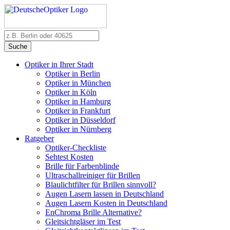
Suche
Optiker in Ihrer Stadt
Optiker in Berlin
Optiker in München
Optiker in Köln
Optiker in Hamburg
Optiker in Frankfurt
Optiker in Düsseldorf
Optiker in Nürnberg
Ratgeber
Optiker-Checkliste
Sehtest Kosten
Brille für Farbenblinde
Ultraschallreiniger für Brillen
Blaulichtfilter für Brillen sinnvoll?
Augen Lasern lassen in Deutschland
Augen Lasern Kosten in Deutschland
EnChroma Brille Alternative?
Gleitsichtgläser im Test