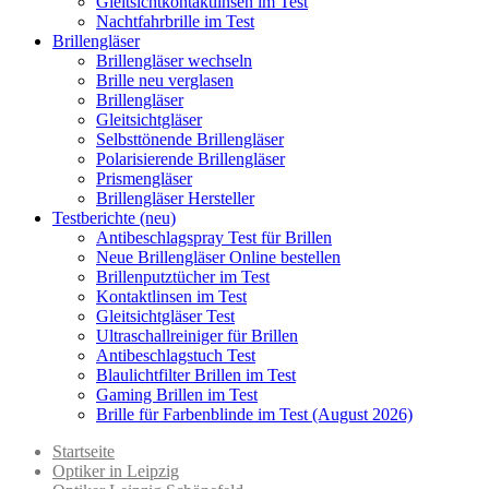
Gleitsichtkontaktlinsen im Test
Nachtfahrbrille im Test
Brillengläser
Brillengläser wechseln
Brille neu verglasen
Brillengläser
Gleitsichtgläser
Selbsttönende Brillengläser
Polarisierende Brillengläser
Prismengläser
Brillengläser Hersteller
Testberichte (neu)
Antibeschlagspray Test für Brillen
Neue Brillengläser Online bestellen
Brillenputztücher im Test
Kontaktlinsen im Test
Gleitsichtgläser Test
Ultraschallreiniger für Brillen
Antibeschlagstuch Test
Blaulichtfilter Brillen im Test
Gaming Brillen im Test
Brille für Farbenblinde im Test (August 2026)
Startseite
Optiker in Leipzig