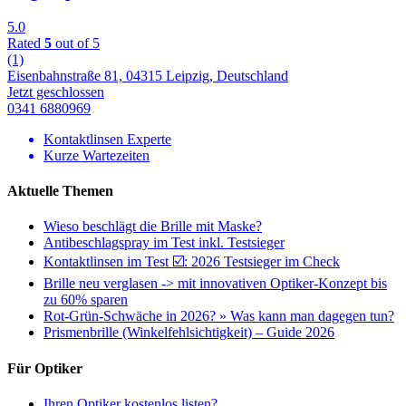
5.0
Rated
5
out of 5
(1)
Eisenbahnstraße 81, 04315 Leipzig, Deutschland
Jetzt geschlossen
0341 6880969
Kontaktlinsen Experte
Kurze Wartezeiten
Aktuelle Themen
Wieso beschlägt die Brille mit Maske?
Antibeschlagspray im Test inkl. Testsieger
Kontaktlinsen im Test ☑️: 2026 Testsieger im Check
Brille neu verglasen -> mit innovativen Optiker-Konzept bis
zu 60% sparen
Rot-Grün-Schwäche in 2026? » Was kann man dagegen tun?
Prismenbrille (Winkelfehlsichtigkeit) – Guide 2026
Für Optiker
Ihren Optiker kostenlos listen?