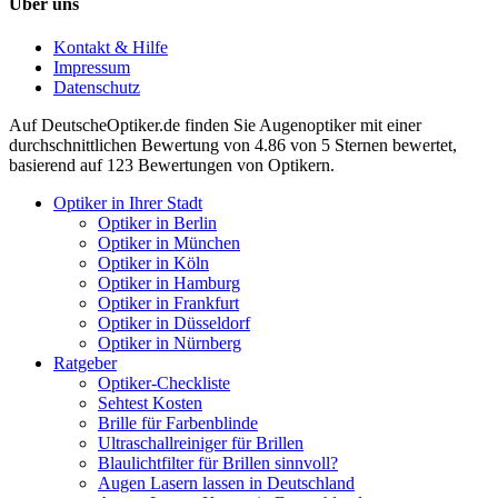
Über uns
Kontakt & Hilfe
Impressum
Datenschutz
Auf
DeutscheOptiker.de
finden Sie Augenoptiker mit einer
durchschnittlichen
Bewertung von
4.86
von 5 Sternen bewertet,
basierend auf
123
Bewertungen von Optikern.
Optiker in Ihrer Stadt
Optiker in Berlin
Optiker in München
Optiker in Köln
Optiker in Hamburg
Optiker in Frankfurt
Optiker in Düsseldorf
Optiker in Nürnberg
Ratgeber
Optiker-Checkliste
Sehtest Kosten
Brille für Farbenblinde
Ultraschallreiniger für Brillen
Blaulichtfilter für Brillen sinnvoll?
Augen Lasern lassen in Deutschland