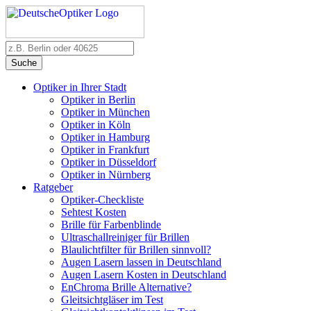
Suche
Optiker in Ihrer Stadt
Optiker in Berlin
Optiker in München
Optiker in Köln
Optiker in Hamburg
Optiker in Frankfurt
Optiker in Düsseldorf
Optiker in Nürnberg
Ratgeber
Optiker-Checkliste
Sehtest Kosten
Brille für Farbenblinde
Ultraschallreiniger für Brillen
Blaulichtfilter für Brillen sinnvoll?
Augen Lasern lassen in Deutschland
Augen Lasern Kosten in Deutschland
EnChroma Brille Alternative?
Gleitsichtgläser im Test