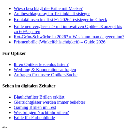
Wieso beschlägt die Brille mit Maske?
Antibeschlagspray im Test inkl. Testsieger
Kontaktlinsen im Test ☑️: 2026 Testsieger im Check
Brille neu verglasen -> mit innovativen Optiker-Konzept bis
zu 60% sparen
Rot-Grün-Schwäche in 2026? » Was kann man dagegen tun?
Prismenbrille (Winkelfehlsichtigkeit) – Guide 2026
Für Optiker
Ihren Optiker kostenlos listen?
Werbung & Kooperationsanfragen
Anfragen für unsere Optiker-Suche
Sehen im digitalen Zeitalter
Blaulichtfilter Brillen erklärt
Gleitsichtgläser werden immer beliebter
Gaming Brillen im Test
Was bringen Nachtfahrbrillen?
Brille für Farbenblinde