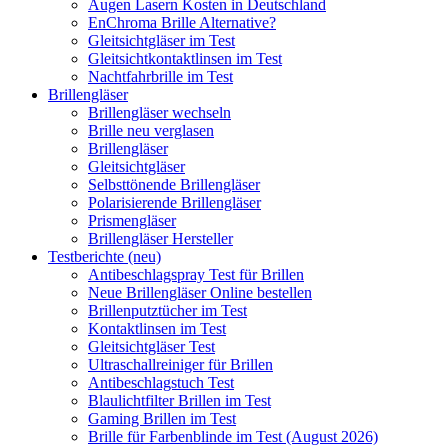
Augen Lasern Kosten in Deutschland
EnChroma Brille Alternative?
Gleitsichtgläser im Test
Gleitsichtkontaktlinsen im Test
Nachtfahrbrille im Test
Brillengläser
Brillengläser wechseln
Brille neu verglasen
Brillengläser
Gleitsichtgläser
Selbsttönende Brillengläser
Polarisierende Brillengläser
Prismengläser
Brillengläser Hersteller
Testberichte (neu)
Antibeschlagspray Test für Brillen
Neue Brillengläser Online bestellen
Brillenputztücher im Test
Kontaktlinsen im Test
Gleitsichtgläser Test
Ultraschallreiniger für Brillen
Antibeschlagstuch Test
Blaulichtfilter Brillen im Test
Gaming Brillen im Test
Brille für Farbenblinde im Test (August 2026)