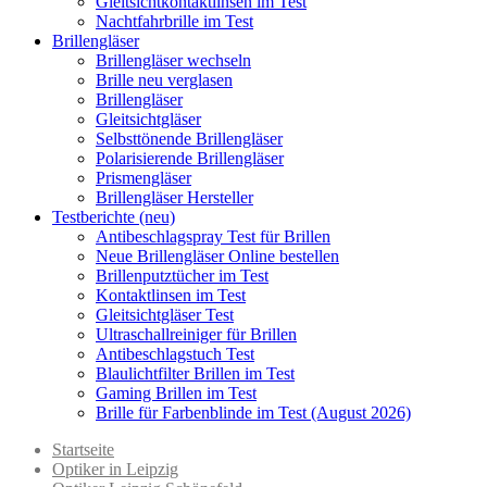
Gleitsichtkontaktlinsen im Test
Nachtfahrbrille im Test
Brillengläser
Brillengläser wechseln
Brille neu verglasen
Brillengläser
Gleitsichtgläser
Selbsttönende Brillengläser
Polarisierende Brillengläser
Prismengläser
Brillengläser Hersteller
Testberichte (neu)
Antibeschlagspray Test für Brillen
Neue Brillengläser Online bestellen
Brillenputztücher im Test
Kontaktlinsen im Test
Gleitsichtgläser Test
Ultraschallreiniger für Brillen
Antibeschlagstuch Test
Blaulichtfilter Brillen im Test
Gaming Brillen im Test
Brille für Farbenblinde im Test (August 2026)
Startseite
Optiker in Leipzig