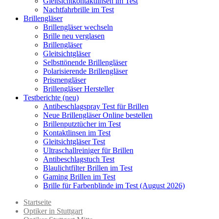
Gleitsichtkontaktlinsen im Test
Nachtfahrbrille im Test
Brillengläser
Brillengläser wechseln
Brille neu verglasen
Brillengläser
Gleitsichtgläser
Selbsttönende Brillengläser
Polarisierende Brillengläser
Prismengläser
Brillengläser Hersteller
Testberichte (neu)
Antibeschlagspray Test für Brillen
Neue Brillengläser Online bestellen
Brillenputztücher im Test
Kontaktlinsen im Test
Gleitsichtgläser Test
Ultraschallreiniger für Brillen
Antibeschlagstuch Test
Blaulichtfilter Brillen im Test
Gaming Brillen im Test
Brille für Farbenblinde im Test (August 2026)
Startseite
Optiker in Stuttgart