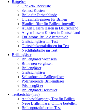
Ratgeber
Optiker-Checkliste
Sehtest Kosten
Brille für Farbenblinde
Ultraschallreiniger für Brillen
Blaulichtfilter für Brillen sinnvoll?
Augen Lasern lassen in Deutschland
Augen Lasern Kosten in Deutschland
EnChroma Brille Alternative?
Gleitsichtgläser im Test
Gleitsichtkontaktlinsen im Test
Nachtfahrbrille im Test
Brillengläser
Brillengläser wechseln
Brille neu verglasen
Brillengläser
Gleitsichtgläser
Selbsttönende Brillengläser
Polarisierende Brillengläser
Prismengläser
Brillengläser Hersteller
Testberichte (neu)
Antibeschlagspray Test für Brillen
Neue Brillengläser Online bestellen
Brillenputztücher im Test