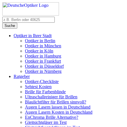
Suche
Optiker in Ihrer Stadt
Optiker in Berlin
Optiker in München
Optiker in Köln
Optiker in Hamburg
Optiker in Frankfurt
Optiker in Düsseldorf
Optiker in Nürnberg
Ratgeber
Optiker-Checkliste
Sehtest Kosten
Brille für Farbenblinde
Ultraschallreiniger für Brillen
Blaulichtfilter für Brillen sinnvoll?
Augen Lasern lassen in Deutschland
Augen Lasern Kosten in Deutschland
EnChroma Brille Alternative?
Gleitsichtgläser im Test