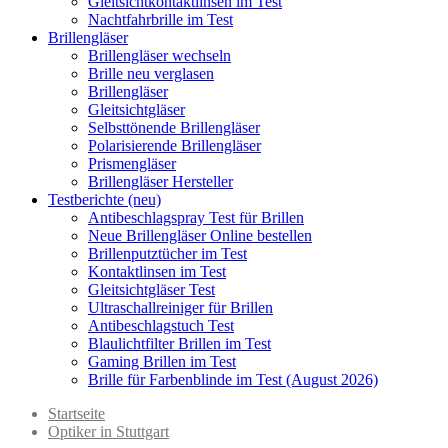
Gleitsichtkontaktlinsen im Test
Nachtfahrbrille im Test
Brillengläser
Brillengläser wechseln
Brille neu verglasen
Brillengläser
Gleitsichtgläser
Selbsttönende Brillengläser
Polarisierende Brillengläser
Prismengläser
Brillengläser Hersteller
Testberichte (neu)
Antibeschlagspray Test für Brillen
Neue Brillengläser Online bestellen
Brillenputztücher im Test
Kontaktlinsen im Test
Gleitsichtgläser Test
Ultraschallreiniger für Brillen
Antibeschlagstuch Test
Blaulichtfilter Brillen im Test
Gaming Brillen im Test
Brille für Farbenblinde im Test (August 2026)
Startseite
Optiker in Stuttgart