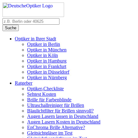
Suche
Optiker in Ihrer Stadt
Optiker in Berlin
Optiker in München
Optiker in Köln
Optiker in Hamburg
Optiker in Frankfurt
Optiker in Düsseldorf
Optiker in Nürnberg
Ratgeber
Optiker-Checkliste
Sehtest Kosten
Brille für Farbenblinde
Ultraschallreiniger für Brillen
Blaulichtfilter für Brillen sinnvoll?
Augen Lasern lassen in Deutschland
Augen Lasern Kosten in Deutschland
EnChroma Brille Alternative?
Gleitsichtgläser im Test