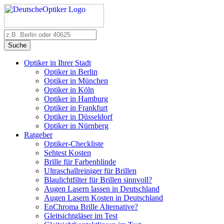
Suche
Optiker in Ihrer Stadt
Optiker in Berlin
Optiker in München
Optiker in Köln
Optiker in Hamburg
Optiker in Frankfurt
Optiker in Düsseldorf
Optiker in Nürnberg
Ratgeber
Optiker-Checkliste
Sehtest Kosten
Brille für Farbenblinde
Ultraschallreiniger für Brillen
Blaulichtfilter für Brillen sinnvoll?
Augen Lasern lassen in Deutschland
Augen Lasern Kosten in Deutschland
EnChroma Brille Alternative?
Gleitsichtgläser im Test