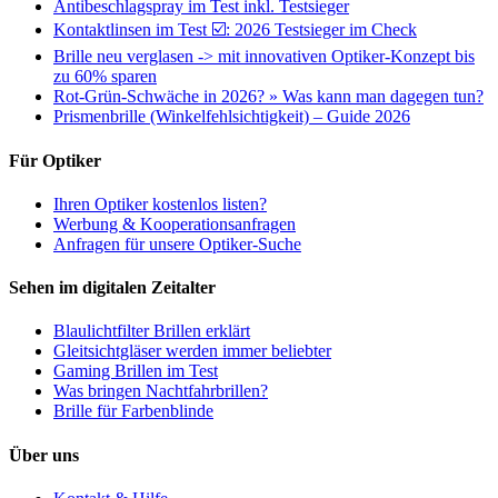
Antibeschlagspray im Test inkl. Testsieger
Kontaktlinsen im Test ☑️: 2026 Testsieger im Check
Brille neu verglasen -> mit innovativen Optiker-Konzept bis
zu 60% sparen
Rot-Grün-Schwäche in 2026? » Was kann man dagegen tun?
Prismenbrille (Winkelfehlsichtigkeit) – Guide 2026
Für Optiker
Ihren Optiker kostenlos listen?
Werbung & Kooperationsanfragen
Anfragen für unsere Optiker-Suche
Sehen im digitalen Zeitalter
Blaulichtfilter Brillen erklärt
Gleitsichtgläser werden immer beliebter
Gaming Brillen im Test
Was bringen Nachtfahrbrillen?
Brille für Farbenblinde
Über uns