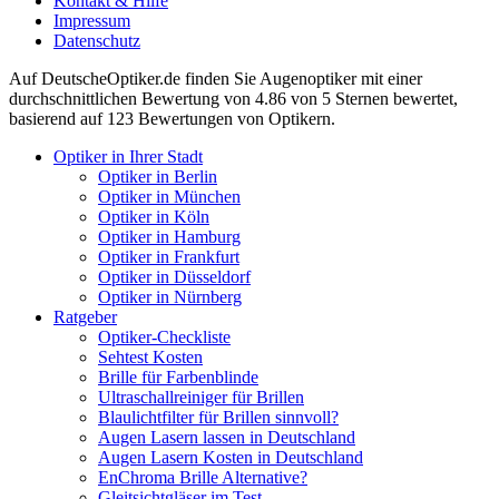
Kontakt & Hilfe
Impressum
Datenschutz
Auf
DeutscheOptiker.de
finden Sie Augenoptiker mit einer
durchschnittlichen
Bewertung von
4.86
von 5 Sternen bewertet,
basierend auf
123
Bewertungen von Optikern.
Optiker in Ihrer Stadt
Optiker in Berlin
Optiker in München
Optiker in Köln
Optiker in Hamburg
Optiker in Frankfurt
Optiker in Düsseldorf
Optiker in Nürnberg
Ratgeber
Optiker-Checkliste
Sehtest Kosten
Brille für Farbenblinde
Ultraschallreiniger für Brillen
Blaulichtfilter für Brillen sinnvoll?
Augen Lasern lassen in Deutschland
Augen Lasern Kosten in Deutschland
EnChroma Brille Alternative?
Gleitsichtgläser im Test