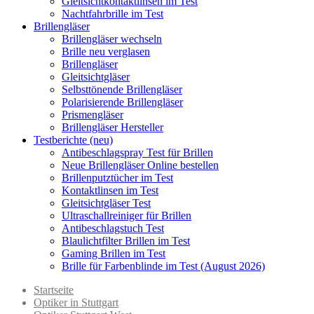
Gleitsichtkontaktlinsen im Test
Nachtfahrbrille im Test
Brillengläser
Brillengläser wechseln
Brille neu verglasen
Brillengläser
Gleitsichtgläser
Selbsttönende Brillengläser
Polarisierende Brillengläser
Prismengläser
Brillengläser Hersteller
Testberichte (neu)
Antibeschlagspray Test für Brillen
Neue Brillengläser Online bestellen
Brillenputztücher im Test
Kontaktlinsen im Test
Gleitsichtgläser Test
Ultraschallreiniger für Brillen
Antibeschlagstuch Test
Blaulichtfilter Brillen im Test
Gaming Brillen im Test
Brille für Farbenblinde im Test (August 2026)
Startseite
Optiker in Stuttgart