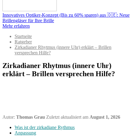
Innovatives Optiker-Konzept (Bis zu 60% sparen) aus 🇩🇪: Neue
Brillengläser für Ihre Brille
Mehr erfahren
Startseite
Ratgeber
Zirkadianer Rhytmus (innere Uhr) erklärt – Brillen
versprechen Hilfe?
Zirkadianer Rhytmus (innere Uhr)
erklärt – Brillen versprechen Hilfe?
Autor:
Thomas Grau
Zuletzt aktualisiert am
August 1, 2026
Was ist der zirkadiane Rythmus
Anpassung