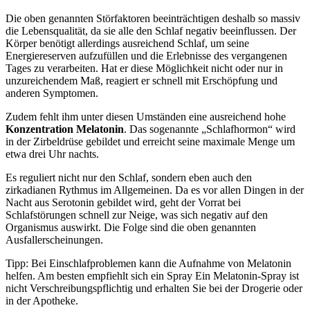
Die oben genannten Störfaktoren beeinträchtigen deshalb so massiv
die Lebensqualität, da sie alle den Schlaf negativ beeinflussen. Der
Körper benötigt allerdings ausreichend Schlaf, um seine
Energiereserven aufzufüllen und die Erlebnisse des vergangenen
Tages zu verarbeiten. Hat er diese Möglichkeit nicht oder nur in
unzureichendem Maß, reagiert er schnell mit Erschöpfung und
anderen Symptomen.
Zudem fehlt ihm unter diesen Umständen eine ausreichend hohe
Konzentration Melatonin
. Das sogenannte „Schlafhormon“ wird
in der Zirbeldrüse gebildet und erreicht seine maximale Menge um
etwa drei Uhr nachts.
Es reguliert nicht nur den Schlaf, sondern eben auch den
zirkadianen Rythmus im Allgemeinen. Da es vor allen Dingen in der
Nacht aus Serotonin gebildet wird, geht der Vorrat bei
Schlafstörungen schnell zur Neige, was sich negativ auf den
Organismus auswirkt. Die Folge sind die oben genannten
Ausfallerscheinungen.
Tipp: Bei Einschlafproblemen kann die Aufnahme von Melatonin
helfen. Am besten empfiehlt sich ein Spray Ein Melatonin-Spray ist
nicht Verschreibungspflichtig und erhalten Sie bei der Drogerie oder
in der Apotheke.