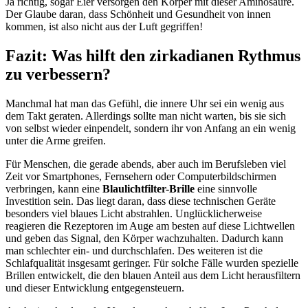
Ja richtig, sogar Eier versorgen den Körper mit dieser Aminosäure.
Der Glaube daran, dass Schönheit und Gesundheit von innen
kommen, ist also nicht aus der Luft gegriffen!
Fazit: Was hilft den zirkadianen Rythmus
zu verbessern?
Manchmal hat man das Gefühl, die innere Uhr sei ein wenig aus
dem Takt geraten. Allerdings sollte man nicht warten, bis sie sich
von selbst wieder einpendelt, sondern ihr von Anfang an ein wenig
unter die Arme greifen.
Für Menschen, die gerade abends, aber auch im Berufsleben viel
Zeit vor Smartphones, Fernsehern oder Computerbildschirmen
verbringen, kann eine
Blaulichtfilter-Brille
eine sinnvolle
Investition sein. Das liegt daran, dass diese technischen Geräte
besonders viel blaues Licht abstrahlen. Unglücklicherweise
reagieren die Rezeptoren im Auge am besten auf diese Lichtwellen
und geben das Signal, den Körper wachzuhalten. Dadurch kann
man schlechter ein- und durchschlafen. Des weiteren ist die
Schlafqualität insgesamt geringer. Für solche Fälle wurden spezielle
Brillen entwickelt, die den blauen Anteil aus dem Licht herausfiltern
und dieser Entwicklung entgegensteuern.