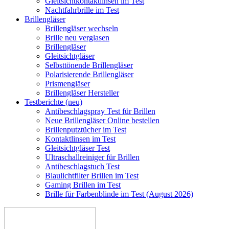
Gleitsichtkontaktlinsen im Test
Nachtfahrbrille im Test
Brillengläser
Brillengläser wechseln
Brille neu verglasen
Brillengläser
Gleitsichtgläser
Selbsttönende Brillengläser
Polarisierende Brillengläser
Prismengläser
Brillengläser Hersteller
Testberichte (neu)
Antibeschlagspray Test für Brillen
Neue Brillengläser Online bestellen
Brillenputztücher im Test
Kontaktlinsen im Test
Gleitsichtgläser Test
Ultraschallreiniger für Brillen
Antibeschlagstuch Test
Blaulichtfilter Brillen im Test
Gaming Brillen im Test
Brille für Farbenblinde im Test (August 2026)