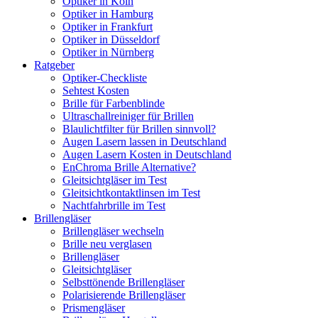
Optiker in Köln
Optiker in Hamburg
Optiker in Frankfurt
Optiker in Düsseldorf
Optiker in Nürnberg
Ratgeber
Optiker-Checkliste
Sehtest Kosten
Brille für Farbenblinde
Ultraschallreiniger für Brillen
Blaulichtfilter für Brillen sinnvoll?
Augen Lasern lassen in Deutschland
Augen Lasern Kosten in Deutschland
EnChroma Brille Alternative?
Gleitsichtgläser im Test
Gleitsichtkontaktlinsen im Test
Nachtfahrbrille im Test
Brillengläser
Brillengläser wechseln
Brille neu verglasen
Brillengläser
Gleitsichtgläser
Selbsttönende Brillengläser
Polarisierende Brillengläser
Prismengläser