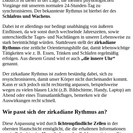
Dadurch ist dieser in der Lage, die meisten physiologischen
Vorgänge mit unserem normalen 24-Stunden-Tag zu
synchronisieren. Der bekannteste Rythmus ist hierbei der des
Schlafens und Wachens
.
Dabei ist er allerdings nur bedingt unabhängig von äußeren
Einflüssen, da wir sonst durch wechselnde Jahreszeiten, sowie
unterschiedliche Tages- und Nachtlängen in unserer Lebensweise zu
stark beeinträchtigt würden. Stattdessen stellt der
zirkadiane
Rythmus
eine zeitliche Orientierungshilfe dar, damit lebenswichtige
Tätigkeiten wie z. B. Essen, Trinken und Schlafen regelmäßig
erfolgen. Aus diesem Grund wird er auch
„die innere Uhr“
genannt.
Der zirkadiane Rythmus ist zudem beständig dabei, sich zu
resynchronisieren, damit unser Körper nicht durcheinander kommt.
Kann er sich jedoch nicht rechtzeitig anpassen, beispielsweise
wegen zu vielen blauen Licht (z.B. Bildschirme, Handy, Laptop) am
Abend oder eines Transatlantikfluges, bemerken wir die
Auswirkungen recht schnell.
Wie passt sich der zirkadiane Rythmus an?
Diese Anpassung wird durch
lichtempfindliche Zellen
in der
obersten Hautschicht ermöglicht, die die erhaltenen Informationen