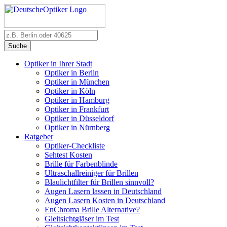
Suche
Optiker in Ihrer Stadt
Optiker in Berlin
Optiker in München
Optiker in Köln
Optiker in Hamburg
Optiker in Frankfurt
Optiker in Düsseldorf
Optiker in Nürnberg
Ratgeber
Optiker-Checkliste
Sehtest Kosten
Brille für Farbenblinde
Ultraschallreiniger für Brillen
Blaulichtfilter für Brillen sinnvoll?
Augen Lasern lassen in Deutschland
Augen Lasern Kosten in Deutschland
EnChroma Brille Alternative?
Gleitsichtgläser im Test