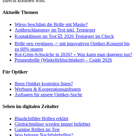
zurecht kommen wird.
Aktuelle Themen
Wieso beschlägt die Brille mit Maske?
Antibeschlagspray im Test inkl. Testsieger
Kontaktlinsen im Test ☑️: 2026 Testsieger im Check
Brille neu verglasen -> mit innovativen Optiker-Konzept bis
zu 60% sparen
Rot-Grün-Schwäche in 2026? » Was kann man dagegen tun?
Prismenbrille (Winkelfehlsichtigkeit) – Guide 2026
Für Optiker
Ihren Optiker kostenlos listen?
Werbung & Kooperationsanfragen
Anfragen für unsere Optiker-Suche
Sehen im digitalen Zeitalter
Blaulichtfilter Brillen erklärt
Gleitsichtgläser werden immer beliebter
Gaming Brillen im Test
Was bringen Nachtfahrbrillen?