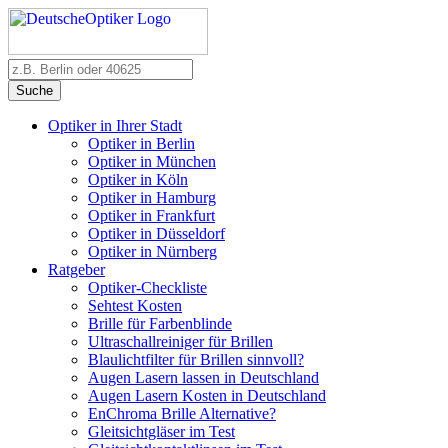
Suche
Optiker in Ihrer Stadt
Optiker in Berlin
Optiker in München
Optiker in Köln
Optiker in Hamburg
Optiker in Frankfurt
Optiker in Düsseldorf
Optiker in Nürnberg
Ratgeber
Optiker-Checkliste
Sehtest Kosten
Brille für Farbenblinde
Ultraschallreiniger für Brillen
Blaulichtfilter für Brillen sinnvoll?
Augen Lasern lassen in Deutschland
Augen Lasern Kosten in Deutschland
EnChroma Brille Alternative?
Gleitsichtgläser im Test