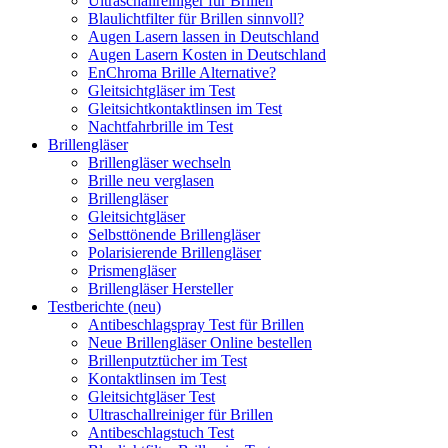
Ultraschallreiniger für Brillen
Blaulichtfilter für Brillen sinnvoll?
Augen Lasern lassen in Deutschland
Augen Lasern Kosten in Deutschland
EnChroma Brille Alternative?
Gleitsichtgläser im Test
Gleitsichtkontaktlinsen im Test
Nachtfahrbrille im Test
Brillengläser
Brillengläser wechseln
Brille neu verglasen
Brillengläser
Gleitsichtgläser
Selbsttönende Brillengläser
Polarisierende Brillengläser
Prismengläser
Brillengläser Hersteller
Testberichte (neu)
Antibeschlagspray Test für Brillen
Neue Brillengläser Online bestellen
Brillenputztücher im Test
Kontaktlinsen im Test
Gleitsichtgläser Test
Ultraschallreiniger für Brillen
Antibeschlagstuch Test