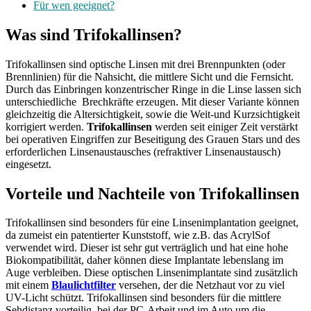
Für wen geeignet?
Was sind Trifokallinsen?
Trifokallinsen sind optische Linsen mit drei Brennpunkten (oder
Brennlinien) für die Nahsicht, die mittlere Sicht und die Fernsicht.
Durch das Einbringen konzentrischer Ringe in die Linse lassen sich
unterschiedliche Brechkräfte erzeugen. Mit dieser Variante können
gleichzeitig die Altersichtigkeit, sowie die Weit-und Kurzsichtigkeit
korrigiert werden.
Trifokallinsen
werden seit einiger Zeit verstärkt
bei operativen Eingriffen zur Beseitigung des Grauen Stars und des
erforderlichen Linsenaustausches (refraktiver Linsenaustausch)
eingesetzt.
Vorteile und Nachteile von Trifokallinsen
Trifokallinsen sind besonders für eine Linsenimplantation geeignet,
da zumeist ein patentierter Kunststoff, wie z.B. das AcrylSof
verwendet wird. Dieser ist sehr gut verträglich und hat eine hohe
Biokompatibilität, daher können diese Implantate lebenslang im
Auge verbleiben. Diese optischen Linsenimplantate sind zusätzlich
mit einem
Blaulichtfilter
versehen, der die Netzhaut vor zu viel
UV-Licht schützt. Trifokallinsen sind besonders für die mittlere
Sehdistanz vorteilig, bei der PC-Arbeit und im Auto um die