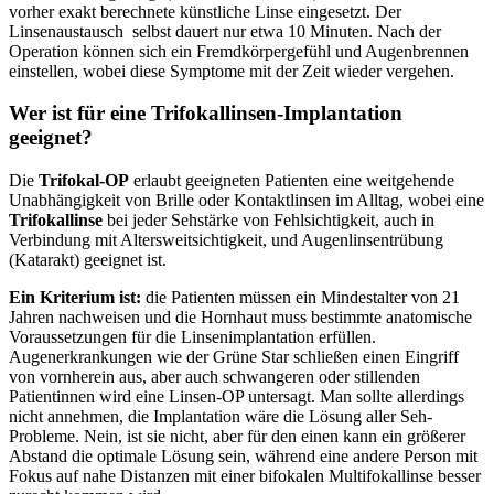
vorher exakt berechnete künstliche Linse eingesetzt. Der
Linsenaustausch selbst dauert nur etwa 10 Minuten. Nach der
Operation können sich ein Fremdkörpergefühl und Augenbrennen
einstellen, wobei diese Symptome mit der Zeit wieder vergehen.
Wer ist für eine Trifokallinsen-Implantation
geeignet?
Die
Trifokal-OP
erlaubt geeigneten Patienten eine weitgehende
Unabhängigkeit von Brille oder Kontaktlinsen im Alltag, wobei eine
Trifokallinse
bei jeder Sehstärke von Fehlsichtigkeit, auch in
Verbindung mit Altersweitsichtigkeit, und Augenlinsentrübung
(Katarakt) geeignet ist.
Ein Kriterium ist:
die Patienten müssen ein Mindestalter von 21
Jahren nachweisen und die Hornhaut muss bestimmte anatomische
Voraussetzungen für die Linsenimplantation erfüllen.
Augenerkrankungen wie der Grüne Star schließen einen Eingriff
von vornherein aus, aber auch schwangeren oder stillenden
Patientinnen wird eine Linsen-OP untersagt. Man sollte allerdings
nicht annehmen, die Implantation wäre die Lösung aller Seh-
Probleme. Nein, ist sie nicht, aber für den einen kann ein größerer
Abstand die optimale Lösung sein, während eine andere Person mit
Fokus auf nahe Distanzen mit einer bifokalen Multifokallinse besser