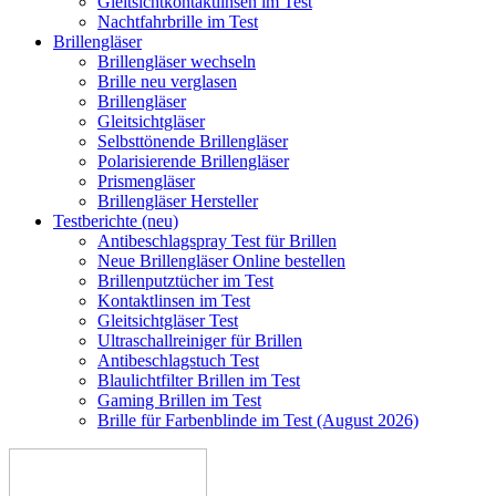
Gleitsichtkontaktlinsen im Test
Nachtfahrbrille im Test
Brillengläser
Brillengläser wechseln
Brille neu verglasen
Brillengläser
Gleitsichtgläser
Selbsttönende Brillengläser
Polarisierende Brillengläser
Prismengläser
Brillengläser Hersteller
Testberichte (neu)
Antibeschlagspray Test für Brillen
Neue Brillengläser Online bestellen
Brillenputztücher im Test
Kontaktlinsen im Test
Gleitsichtgläser Test
Ultraschallreiniger für Brillen
Antibeschlagstuch Test
Blaulichtfilter Brillen im Test
Gaming Brillen im Test
Brille für Farbenblinde im Test (August 2026)