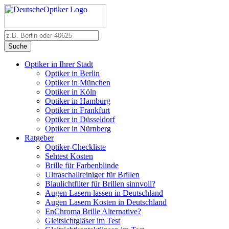
Suche
Optiker in Ihrer Stadt
Optiker in Berlin
Optiker in München
Optiker in Köln
Optiker in Hamburg
Optiker in Frankfurt
Optiker in Düsseldorf
Optiker in Nürnberg
Ratgeber
Optiker-Checkliste
Sehtest Kosten
Brille für Farbenblinde
Ultraschallreiniger für Brillen
Blaulichtfilter für Brillen sinnvoll?
Augen Lasern lassen in Deutschland
Augen Lasern Kosten in Deutschland
EnChroma Brille Alternative?
Gleitsichtgläser im Test