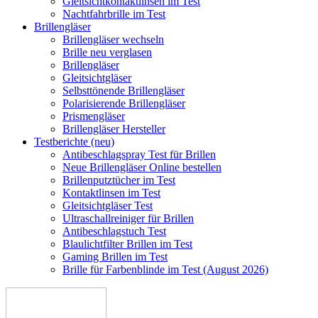
Gleitsichtkontaktlinsen im Test
Nachtfahrbrille im Test
Brillengläser
Brillengläser wechseln
Brille neu verglasen
Brillengläser
Gleitsichtgläser
Selbsttönende Brillengläser
Polarisierende Brillengläser
Prismengläser
Brillengläser Hersteller
Testberichte (neu)
Antibeschlagspray Test für Brillen
Neue Brillengläser Online bestellen
Brillenputztücher im Test
Kontaktlinsen im Test
Gleitsichtgläser Test
Ultraschallreiniger für Brillen
Antibeschlagstuch Test
Blaulichtfilter Brillen im Test
Gaming Brillen im Test
Brille für Farbenblinde im Test (August 2026)