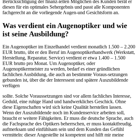
Berücksichtigung der finanz-iellen Möglichen des Kunden berät er
diesen für ein optimales Sehergebnis und passt alle Komponenten
fachgerecht an die vorliegende Augen-und Gesichtsform an.
Was verdient ein Augenoptiker und wie
ist seine Ausbildung?
Ein Augenoptiker im Einzelhandel verdient monatlich 1.500 – 2.200
EUR brutto, übt er den Beruf im Augenoptikerhandwerk (Werkstatt,
Herstellung, Reparatur, Service) verdient er etwa 1.400 – 1.500
EUR brutto pro Monat. Um Augenoptiker, oder
Augenoptikermeister zu werden, bedarf es einer gründlichen
fachlichen Ausbildung, die auch an bestimmte Voraus-setzungen
gebunden ist, über die der Interessent und spätere Auszubildende
verfügen
sollte. Solche Voraussetzungen sind vor allem fachliches Interesse,
Geduld, eine ruhige Hand und handwerkliches Geschick. Ohne
diese Eigenschaften wird sich keine Qualität herstellen lassen.
Wenn der Auszubildende noch im Kundenservice arbeiten soll,
braucht er weitere Fähigkeiten. Er muss die deutsche Sprache, auch
die Fachsprache des Optikers beherrschen, er muss kontaktfreudig,
aufmerksam und einfühlsam sein und dem Kunden das Gefühl
vermitteln: dieser Angestellte ist kompetent und hilft mir meine