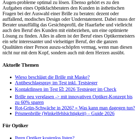
Augen-probleme optimal zu lösen. Ebenso gehört es zu den
Aufgaben eines Optikfachberaters den Kunden in ästhetischen
Fragen bei der Auswahl einer Brille zu beraten: dezent oder
auffallend, modisches Design oder Understatement. Dabei muss der
Berater unauffällig das Gesichtsprofil, die Haarfarbe und vielleicht
auch den Beruf des Kunden mit einbeziehen, um eine optimierte
Lösung zu finden. Alles in allem ist der Beruf eines Optikermeisters
ein sehr interessanter und vielseitiger Beruf, der die ganzen
Qualitäten einer Person auszu-schöpfen vermag, wenn man diesen
nicht nur mit dem Kopf, sondern auch mit dem Herzen ausübt.
Aktuelle Themen
Wieso beschlägt die Brille mit Maske?
Antibeschlagspray im Test inkl. Testsieger
Kontaktlinsen im Test ☑️: 2026 Testsieger im Check
Brille neu verglasen -> mit innovativen Optiker-Konzept bis
zu 60% sparen
Rot-Grün-Schwäche in 2026? » Was kann man dagegen tun?
Prismenbrille (Winkelfehlsichtigkeit) – Guide 2026
Für Optiker
Ihren Optiker kostenlos listen?