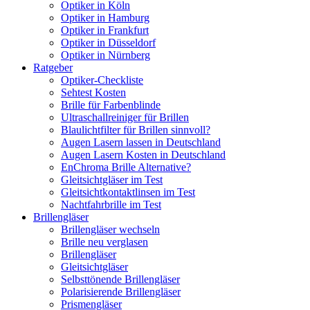
Optiker in Köln
Optiker in Hamburg
Optiker in Frankfurt
Optiker in Düsseldorf
Optiker in Nürnberg
Ratgeber
Optiker-Checkliste
Sehtest Kosten
Brille für Farbenblinde
Ultraschallreiniger für Brillen
Blaulichtfilter für Brillen sinnvoll?
Augen Lasern lassen in Deutschland
Augen Lasern Kosten in Deutschland
EnChroma Brille Alternative?
Gleitsichtgläser im Test
Gleitsichtkontaktlinsen im Test
Nachtfahrbrille im Test
Brillengläser
Brillengläser wechseln
Brille neu verglasen
Brillengläser
Gleitsichtgläser
Selbsttönende Brillengläser
Polarisierende Brillengläser
Prismengläser