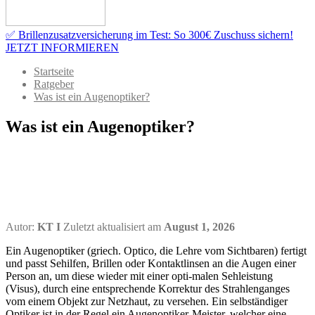
✅ Brillenzusatzversicherung im Test: So 300€ Zuschuss sichern!
JETZT INFORMIEREN
Startseite
Ratgeber
Was ist ein Augenoptiker?
Was ist ein Augenoptiker?
Autor:
KT I
Zuletzt aktualisiert am
August 1, 2026
Ein Augenoptiker (griech. Optico, die Lehre vom Sichtbaren) fertigt
und passt Sehilfen, Brillen oder Kontaktlinsen an die Augen einer
Person an, um diese wieder mit einer opti-malen Sehleistung
(Visus), durch eine entsprechende Korrektur des Strahlenganges
vom einem Objekt zur Netzhaut, zu versehen. Ein selbständiger
Optiker ist in der Regel ein Augenoptiker-Meister, welcher eine