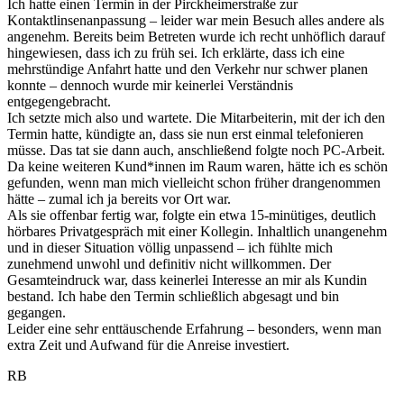
Ich hatte einen Termin in der Pirckheimerstraße zur
Kontaktlinsenanpassung – leider war mein Besuch alles andere als
angenehm. Bereits beim Betreten wurde ich recht unhöflich darauf
hingewiesen, dass ich zu früh sei. Ich erklärte, dass ich eine
mehrstündige Anfahrt hatte und den Verkehr nur schwer planen
konnte – dennoch wurde mir keinerlei Verständnis
entgegengebracht.
Ich setzte mich
also und wartete. Die Mitarbeiterin, mit der ich den
Termin hatte, kündigte an, dass sie nun erst einmal telefonieren
müsse. Das tat sie dann auch, anschließend folgte noch PC-Arbeit.
Da keine weiteren Kund*innen im Raum waren, hätte ich es schön
gefunden, wenn man mich vielleicht schon früher drangenommen
hätte – zumal ich ja bereits vor Ort war.
Als sie offenbar fertig war, folgte ein etwa 15-minütiges, deutlich
hörbares Privatgespräch mit einer Kollegin. Inhaltlich unangenehm
und in dieser Situation völlig unpassend – ich fühlte mich
zunehmend unwohl und definitiv nicht willkommen. Der
Gesamteindruck war, dass keinerlei Interesse an mir als Kundin
bestand. Ich habe den Termin schließlich abgesagt und bin
gegangen.
Leider eine sehr enttäuschende Erfahrung – besonders, wenn man
extra Zeit und Aufwand für die Anreise investiert.
RB