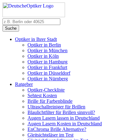
Suche
Optiker in Ihrer Stadt
Optiker in Berlin
Optiker in München
Optiker in Köln
Optiker in Hamburg
Optiker in Frankfurt
Optiker in Düsseldorf
Optiker in Nürnberg
Ratgeber
Optiker-Checkliste
Sehtest Kosten
Brille für Farbenblinde
Ultraschallreiniger für Brillen
Blaulichtfilter für Brillen sinnvoll?
Augen Lasern lassen in Deutschland
Augen Lasern Kosten in Deutschland
EnChroma Brille Alternative?
Gleitsichtgläser im Test