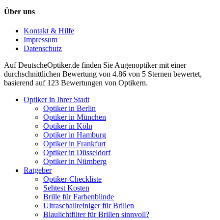
Über uns
Kontakt & Hilfe
Impressum
Datenschutz
Auf
DeutscheOptiker.de
finden Sie Augenoptiker mit einer
durchschnittlichen
Bewertung von
4.86
von 5 Sternen bewertet,
basierend auf
123
Bewertungen von Optikern.
Optiker in Ihrer Stadt
Optiker in Berlin
Optiker in München
Optiker in Köln
Optiker in Hamburg
Optiker in Frankfurt
Optiker in Düsseldorf
Optiker in Nürnberg
Ratgeber
Optiker-Checkliste
Sehtest Kosten
Brille für Farbenblinde
Ultraschallreiniger für Brillen
Blaulichtfilter für Brillen sinnvoll?