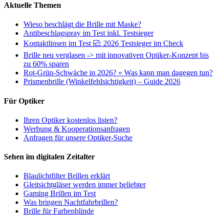
Aktuelle Themen
Wieso beschlägt die Brille mit Maske?
Antibeschlagspray im Test inkl. Testsieger
Kontaktlinsen im Test ☑️: 2026 Testsieger im Check
Brille neu verglasen -> mit innovativen Optiker-Konzept bis
zu 60% sparen
Rot-Grün-Schwäche in 2026? » Was kann man dagegen tun?
Prismenbrille (Winkelfehlsichtigkeit) – Guide 2026
Für Optiker
Ihren Optiker kostenlos listen?
Werbung & Kooperationsanfragen
Anfragen für unsere Optiker-Suche
Sehen im digitalen Zeitalter
Blaulichtfilter Brillen erklärt
Gleitsichtgläser werden immer beliebter
Gaming Brillen im Test
Was bringen Nachtfahrbrillen?
Brille für Farbenblinde