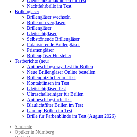
Gleitsichtkontaktlinsen im Test
Nachtfahrbrille im Test
Brillengläser
Brillengläser wechseln
Brille neu verglasen
Brillengläser
Gleitsichtgläser
Selbsttönende Brillengläser
Polarisierende Brillengläser
Prismengläser
Brillengläser Hersteller
Testberichte (neu)
Antibeschlagspray Test für Brillen
Neue Brillengläser Online bestellen
Brillenputztücher im Test
Kontaktlinsen im Test
Gleitsichtgläser Test
Ultraschallreiniger für Brillen
Antibeschlagstuch Test
Blaulichtfilter Brillen im Test
Gaming Brillen im Test
Brille für Farbenblinde im Test (August 2026)
Startseite
Optiker in Nürnberg