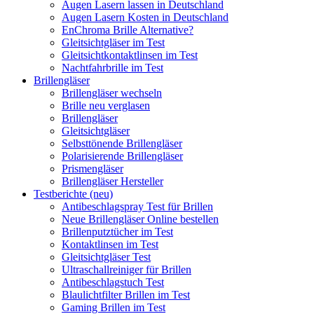
Augen Lasern lassen in Deutschland
Augen Lasern Kosten in Deutschland
EnChroma Brille Alternative?
Gleitsichtgläser im Test
Gleitsichtkontaktlinsen im Test
Nachtfahrbrille im Test
Brillengläser
Brillengläser wechseln
Brille neu verglasen
Brillengläser
Gleitsichtgläser
Selbsttönende Brillengläser
Polarisierende Brillengläser
Prismengläser
Brillengläser Hersteller
Testberichte (neu)
Antibeschlagspray Test für Brillen
Neue Brillengläser Online bestellen
Brillenputztücher im Test
Kontaktlinsen im Test
Gleitsichtgläser Test
Ultraschallreiniger für Brillen
Antibeschlagstuch Test
Blaulichtfilter Brillen im Test
Gaming Brillen im Test