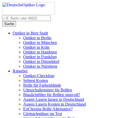
Suche
Optiker in Ihrer Stadt
Optiker in Berlin
Optiker in München
Optiker in Köln
Optiker in Hamburg
Optiker in Frankfurt
Optiker in Düsseldorf
Optiker in Nürnberg
Ratgeber
Optiker-Checkliste
Sehtest Kosten
Brille für Farbenblinde
Ultraschallreiniger für Brillen
Blaulichtfilter für Brillen sinnvoll?
Augen Lasern lassen in Deutschland
Augen Lasern Kosten in Deutschland
EnChroma Brille Alternative?
Gleitsichtgläser im Test