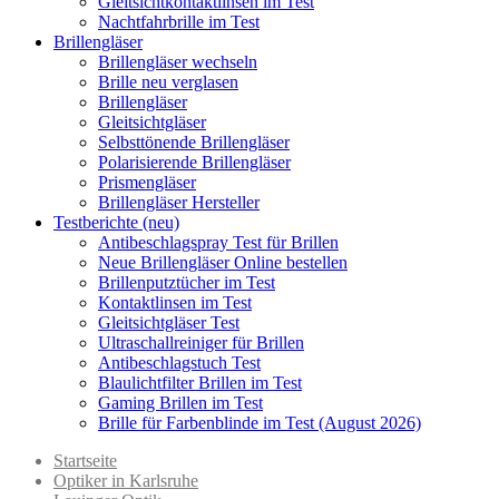
Gleitsichtkontaktlinsen im Test
Nachtfahrbrille im Test
Brillengläser
Brillengläser wechseln
Brille neu verglasen
Brillengläser
Gleitsichtgläser
Selbsttönende Brillengläser
Polarisierende Brillengläser
Prismengläser
Brillengläser Hersteller
Testberichte (neu)
Antibeschlagspray Test für Brillen
Neue Brillengläser Online bestellen
Brillenputztücher im Test
Kontaktlinsen im Test
Gleitsichtgläser Test
Ultraschallreiniger für Brillen
Antibeschlagstuch Test
Blaulichtfilter Brillen im Test
Gaming Brillen im Test
Brille für Farbenblinde im Test (August 2026)
Startseite
Optiker in Karlsruhe