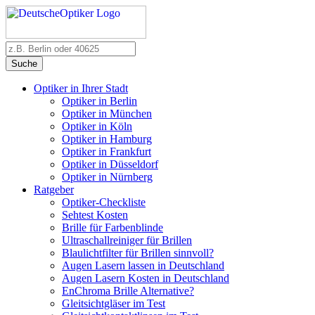
Suche
Optiker in Ihrer Stadt
Optiker in Berlin
Optiker in München
Optiker in Köln
Optiker in Hamburg
Optiker in Frankfurt
Optiker in Düsseldorf
Optiker in Nürnberg
Ratgeber
Optiker-Checkliste
Sehtest Kosten
Brille für Farbenblinde
Ultraschallreiniger für Brillen
Blaulichtfilter für Brillen sinnvoll?
Augen Lasern lassen in Deutschland
Augen Lasern Kosten in Deutschland
EnChroma Brille Alternative?
Gleitsichtgläser im Test