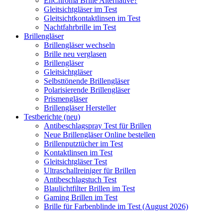
EnChroma Brille Alternative?
Gleitsichtgläser im Test
Gleitsichtkontaktlinsen im Test
Nachtfahrbrille im Test
Brillengläser
Brillengläser wechseln
Brille neu verglasen
Brillengläser
Gleitsichtgläser
Selbsttönende Brillengläser
Polarisierende Brillengläser
Prismengläser
Brillengläser Hersteller
Testberichte (neu)
Antibeschlagspray Test für Brillen
Neue Brillengläser Online bestellen
Brillenputztücher im Test
Kontaktlinsen im Test
Gleitsichtgläser Test
Ultraschallreiniger für Brillen
Antibeschlagstuch Test
Blaulichtfilter Brillen im Test
Gaming Brillen im Test
Brille für Farbenblinde im Test (August 2026)