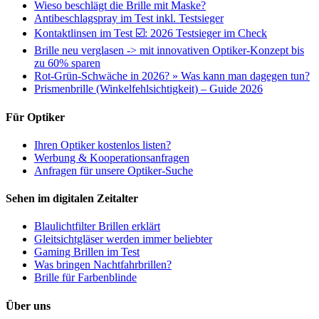
Wieso beschlägt die Brille mit Maske?
Antibeschlagspray im Test inkl. Testsieger
Kontaktlinsen im Test ☑️: 2026 Testsieger im Check
Brille neu verglasen -> mit innovativen Optiker-Konzept bis
zu 60% sparen
Rot-Grün-Schwäche in 2026? » Was kann man dagegen tun?
Prismenbrille (Winkelfehlsichtigkeit) – Guide 2026
Für Optiker
Ihren Optiker kostenlos listen?
Werbung & Kooperationsanfragen
Anfragen für unsere Optiker-Suche
Sehen im digitalen Zeitalter
Blaulichtfilter Brillen erklärt
Gleitsichtgläser werden immer beliebter
Gaming Brillen im Test
Was bringen Nachtfahrbrillen?
Brille für Farbenblinde
Über uns