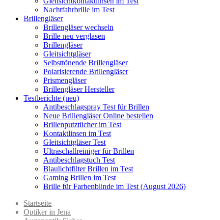
Gleitsichtkontaktlinsen im Test
Nachtfahrbrille im Test
Brillengläser
Brillengläser wechseln
Brille neu verglasen
Brillengläser
Gleitsichtgläser
Selbsttönende Brillengläser
Polarisierende Brillengläser
Prismengläser
Brillengläser Hersteller
Testberichte (neu)
Antibeschlagspray Test für Brillen
Neue Brillengläser Online bestellen
Brillenputztücher im Test
Kontaktlinsen im Test
Gleitsichtgläser Test
Ultraschallreiniger für Brillen
Antibeschlagstuch Test
Blaulichtfilter Brillen im Test
Gaming Brillen im Test
Brille für Farbenblinde im Test (August 2026)
Startseite
Optiker in Jena