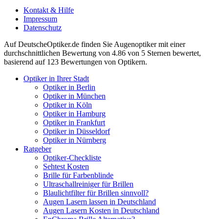
Kontakt & Hilfe
Impressum
Datenschutz
Auf
DeutscheOptiker.de
finden Sie Augenoptiker mit einer
durchschnittlichen
Bewertung von
4.86
von 5 Sternen bewertet,
basierend auf
123
Bewertungen von Optikern.
Optiker in Ihrer Stadt
Optiker in Berlin
Optiker in München
Optiker in Köln
Optiker in Hamburg
Optiker in Frankfurt
Optiker in Düsseldorf
Optiker in Nürnberg
Ratgeber
Optiker-Checkliste
Sehtest Kosten
Brille für Farbenblinde
Ultraschallreiniger für Brillen
Blaulichtfilter für Brillen sinnvoll?
Augen Lasern lassen in Deutschland
Augen Lasern Kosten in Deutschland