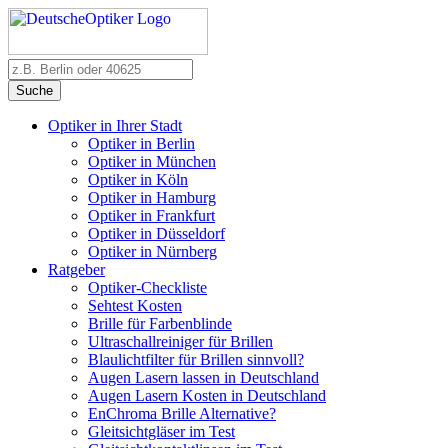
Suche
Optiker in Ihrer Stadt
Optiker in Berlin
Optiker in München
Optiker in Köln
Optiker in Hamburg
Optiker in Frankfurt
Optiker in Düsseldorf
Optiker in Nürnberg
Ratgeber
Optiker-Checkliste
Sehtest Kosten
Brille für Farbenblinde
Ultraschallreiniger für Brillen
Blaulichtfilter für Brillen sinnvoll?
Augen Lasern lassen in Deutschland
Augen Lasern Kosten in Deutschland
EnChroma Brille Alternative?
Gleitsichtgläser im Test