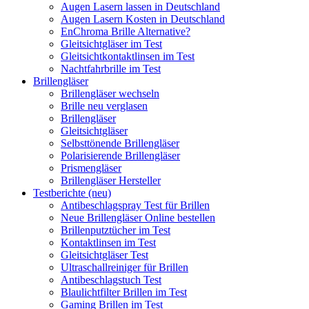
Augen Lasern lassen in Deutschland
Augen Lasern Kosten in Deutschland
EnChroma Brille Alternative?
Gleitsichtgläser im Test
Gleitsichtkontaktlinsen im Test
Nachtfahrbrille im Test
Brillengläser
Brillengläser wechseln
Brille neu verglasen
Brillengläser
Gleitsichtgläser
Selbsttönende Brillengläser
Polarisierende Brillengläser
Prismengläser
Brillengläser Hersteller
Testberichte (neu)
Antibeschlagspray Test für Brillen
Neue Brillengläser Online bestellen
Brillenputztücher im Test
Kontaktlinsen im Test
Gleitsichtgläser Test
Ultraschallreiniger für Brillen
Antibeschlagstuch Test
Blaulichtfilter Brillen im Test
Gaming Brillen im Test