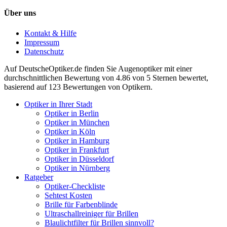
Über uns
Kontakt & Hilfe
Impressum
Datenschutz
Auf
DeutscheOptiker.de
finden Sie Augenoptiker mit einer
durchschnittlichen
Bewertung von
4.86
von 5 Sternen bewertet,
basierend auf
123
Bewertungen von Optikern.
Optiker in Ihrer Stadt
Optiker in Berlin
Optiker in München
Optiker in Köln
Optiker in Hamburg
Optiker in Frankfurt
Optiker in Düsseldorf
Optiker in Nürnberg
Ratgeber
Optiker-Checkliste
Sehtest Kosten
Brille für Farbenblinde
Ultraschallreiniger für Brillen
Blaulichtfilter für Brillen sinnvoll?