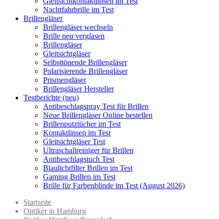
Gleitsichtkontaktlinsen im Test
Nachtfahrbrille im Test
Brillengläser
Brillengläser wechseln
Brille neu verglasen
Brillengläser
Gleitsichtgläser
Selbsttönende Brillengläser
Polarisierende Brillengläser
Prismengläser
Brillengläser Hersteller
Testberichte (neu)
Antibeschlagspray Test für Brillen
Neue Brillengläser Online bestellen
Brillenputztücher im Test
Kontaktlinsen im Test
Gleitsichtgläser Test
Ultraschallreiniger für Brillen
Antibeschlagstuch Test
Blaulichtfilter Brillen im Test
Gaming Brillen im Test
Brille für Farbenblinde im Test (August 2026)
Startseite
Optiker in Hamburg