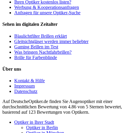
Ihren Optiker kostenlos listen?
Werbung & Kooperationsanfragen
Anfragen für unsere Optiker-Suche
Sehen im digitalen Zeitalter
Blaulichtfilter Brillen erklärt
Gleitsichtgläser werden immer beliebter
Gaming Brillen im Test
Was bringen Nachtfahrbrillen?
Brille für Farbenblinde
Über uns
Kontakt & Hilfe
Impressum
Datenschutz
Auf
DeutscheOptiker.de
finden Sie Augenoptiker mit einer
durchschnittlichen
Bewertung von
4.86
von 5 Sternen bewertet,
basierend auf
123
Bewertungen von Optikern.
Optiker in Ihrer Stadt
Optiker in Berlin
Optiker in München