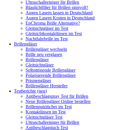
Ultraschallreiniger für Brillen
Blaulichtfilter für Brillen sinnvoll?
Augen Lasern lassen in Deutschland
Augen Lasern Kosten in Deutschland
EnChroma Brille Alternative?
Gleitsichtgläser im Test
Gleitsichtkontaktlinsen im Test
Nachtfahrbrille im Test
Brillengläser
Brillengläser wechseln
Brille neu verglasen
Brillengläser
Gleitsichtgläser
Selbsttönende Brillengläser
Polarisierende Brillengläser
Prismengläser
Brillengläser Hersteller
Testberichte (neu)
Antibeschlagspray Test für Brillen
Neue Brillengläser Online bestellen
Brillenputztücher im Test
Kontaktlinsen im Test
Gleitsichtgläser Test
Ultraschallreiniger für Brillen
Antibeschlagstuch Test