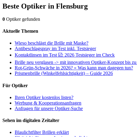
Beste Optiker in
Flensburg
0
Optiker gefunden
Aktuelle Themen
Wieso beschlägt die Brille mit Maske?
Antibeschlagspray im Test inkl. Testsieger
Kontaktlinsen im Test ☑️: 2026 Testsieger im Check
Brille neu verglasen -> mit innovativen Optiker-Konzept bis z
Rot-Grün-Schwäche in 2026? » Was kann man dagegen tun?
Prismenbrille (Winkelfehlsichtigkeit) – Guide 2026
Für Optiker
Ihren Optiker kostenlos listen?
Werbung & Kooperationsanfragen
Anfragen für unsere Optiker-Suche
Sehen im digitalen Zeitalter
Blaulichtfilter Brillen erklärt