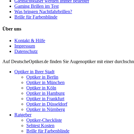
Gleitsichtgläser werden immer beliebter
Gaming Brillen im Test
Was bringen Nachtfahrbrillen?
Brille für Farbenblinde
Über uns
Kontakt & Hilfe
Impressum
Datenschutz
Auf
DeutscheOptiker.de
finden Sie Augenoptiker mit einer durchschn
Optiker in Ihrer Stadt
Optiker in Berlin
Optiker in München
Optiker in Köln
Optiker in Hamburg
Optiker in Frankfurt
Optiker in Düsseldorf
Optiker in Nürnberg
Ratgeber
Optiker-Checkliste
Sehtest Kosten
Brille für Farbenblinde