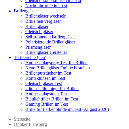
Gleitsichtkontaktlinsen im Test
Nachtfahrbrille im Test
Brillengläser
Brillengläser wechseln
Brille neu verglasen
Brillengläser
Gleitsichtgläser
Selbsttönende Brillengläser
Polarisierende Brillengläser
Prismengläser
Brillengläser Hersteller
Testberichte (neu)
Antibeschlagspray Test für Brillen
Neue Brillengläser Online bestellen
Brillenputztücher im Test
Kontaktlinsen im Test
Gleitsichtgläser Test
Ultraschallreiniger für Brillen
Antibeschlagstuch Test
Blaulichtfilter Brillen im Test
Gaming Brillen im Test
Brille für Farbenblinde im Test (August 2026)
Startseite
Optiker Flensburg