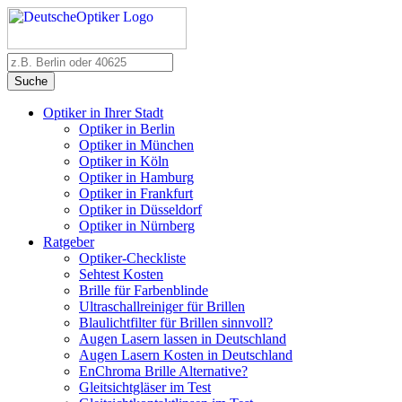
Suche
Optiker in Ihrer Stadt
Optiker in Berlin
Optiker in München
Optiker in Köln
Optiker in Hamburg
Optiker in Frankfurt
Optiker in Düsseldorf
Optiker in Nürnberg
Ratgeber
Optiker-Checkliste
Sehtest Kosten
Brille für Farbenblinde
Ultraschallreiniger für Brillen
Blaulichtfilter für Brillen sinnvoll?
Augen Lasern lassen in Deutschland
Augen Lasern Kosten in Deutschland
EnChroma Brille Alternative?
Gleitsichtgläser im Test