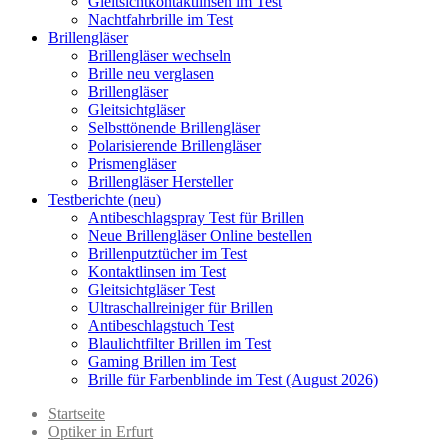
Gleitsichtkontaktlinsen im Test
Nachtfahrbrille im Test
Brillengläser
Brillengläser wechseln
Brille neu verglasen
Brillengläser
Gleitsichtgläser
Selbsttönende Brillengläser
Polarisierende Brillengläser
Prismengläser
Brillengläser Hersteller
Testberichte (neu)
Antibeschlagspray Test für Brillen
Neue Brillengläser Online bestellen
Brillenputztücher im Test
Kontaktlinsen im Test
Gleitsichtgläser Test
Ultraschallreiniger für Brillen
Antibeschlagstuch Test
Blaulichtfilter Brillen im Test
Gaming Brillen im Test
Brille für Farbenblinde im Test (August 2026)
Startseite
Optiker in Erfurt