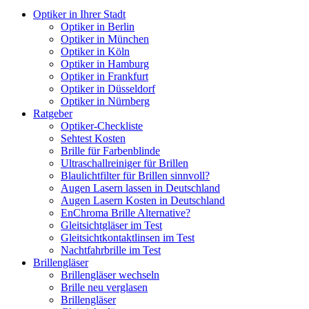
Optiker in Ihrer Stadt
Optiker in Berlin
Optiker in München
Optiker in Köln
Optiker in Hamburg
Optiker in Frankfurt
Optiker in Düsseldorf
Optiker in Nürnberg
Ratgeber
Optiker-Checkliste
Sehtest Kosten
Brille für Farbenblinde
Ultraschallreiniger für Brillen
Blaulichtfilter für Brillen sinnvoll?
Augen Lasern lassen in Deutschland
Augen Lasern Kosten in Deutschland
EnChroma Brille Alternative?
Gleitsichtgläser im Test
Gleitsichtkontaktlinsen im Test
Nachtfahrbrille im Test
Brillengläser
Brillengläser wechseln
Brille neu verglasen
Brillengläser