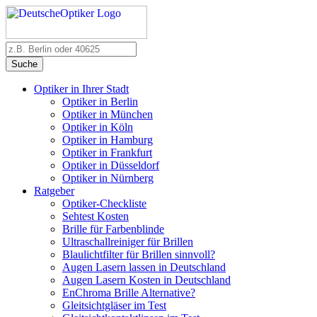
Suche
Optiker in Ihrer Stadt
Optiker in Berlin
Optiker in München
Optiker in Köln
Optiker in Hamburg
Optiker in Frankfurt
Optiker in Düsseldorf
Optiker in Nürnberg
Ratgeber
Optiker-Checkliste
Sehtest Kosten
Brille für Farbenblinde
Ultraschallreiniger für Brillen
Blaulichtfilter für Brillen sinnvoll?
Augen Lasern lassen in Deutschland
Augen Lasern Kosten in Deutschland
EnChroma Brille Alternative?
Gleitsichtgläser im Test