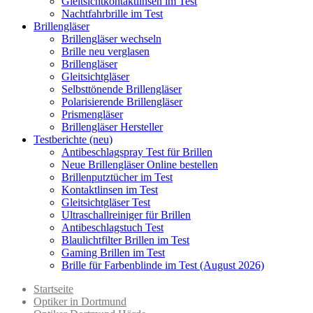
Gleitsichtkontaktlinsen im Test
Nachtfahrbrille im Test
Brillengläser
Brillengläser wechseln
Brille neu verglasen
Brillengläser
Gleitsichtgläser
Selbsttönende Brillengläser
Polarisierende Brillengläser
Prismengläser
Brillengläser Hersteller
Testberichte (neu)
Antibeschlagspray Test für Brillen
Neue Brillengläser Online bestellen
Brillenputztücher im Test
Kontaktlinsen im Test
Gleitsichtgläser Test
Ultraschallreiniger für Brillen
Antibeschlagstuch Test
Blaulichtfilter Brillen im Test
Gaming Brillen im Test
Brille für Farbenblinde im Test (August 2026)
Startseite
Optiker in Dortmund