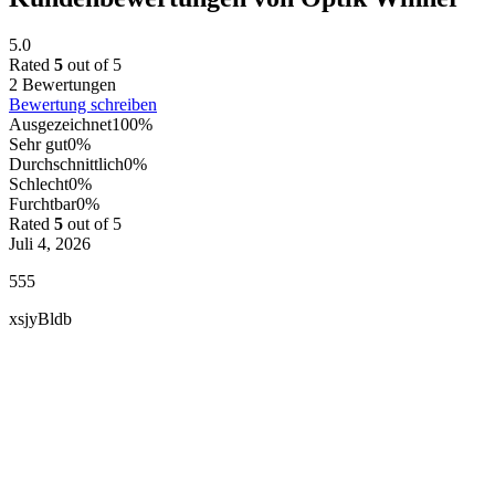
5.0
Rated
5
out of 5
2 Bewertungen
Bewertung schreiben
Ausgezeichnet
100%
Sehr gut
0%
Durchschnittlich
0%
Schlecht
0%
Furchtbar
0%
Rated
5
out of 5
Juli 4, 2026
555
xsjyBldb