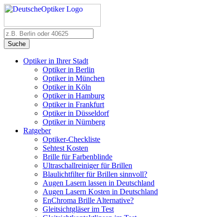
Suche
Optiker in Ihrer Stadt
Optiker in Berlin
Optiker in München
Optiker in Köln
Optiker in Hamburg
Optiker in Frankfurt
Optiker in Düsseldorf
Optiker in Nürnberg
Ratgeber
Optiker-Checkliste
Sehtest Kosten
Brille für Farbenblinde
Ultraschallreiniger für Brillen
Blaulichtfilter für Brillen sinnvoll?
Augen Lasern lassen in Deutschland
Augen Lasern Kosten in Deutschland
EnChroma Brille Alternative?
Gleitsichtgläser im Test