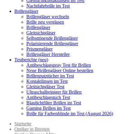
Gleitsichtkontaktlinsen im Test
Nachtfahrbrille im Test
Brillengläser
Brillengläser wechseln
Brille neu verglasen
Brillengläser
Gleitsichtgläser
Selbsttönende Brillengläser
Polarisierende Brillengläser
Prismengläser
Brillengläser Hersteller
Testberichte (neu)
Antibeschlagspray Test für Brillen
Neue Brillengläser Online bestellen
Brillenputztücher im Test
Kontaktlinsen im Test
Gleitsichtgläser Test
Ultraschallreiniger für Brillen
Antibeschlagstuch Test
Blaulichtfilter Brillen im Test
Gaming Brillen im Test
Brille für Farbenblinde im Test (August 2026)
Startseite
Optiker in Bremen