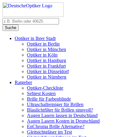
Suche
Optiker in Ihrer Stadt
Optiker in Berlin
Optiker in München
Optiker in Köln
Optiker in Hamburg
Optiker in Frankfurt
Optiker in Düsseldorf
Optiker in Nürnberg
Ratgeber
Optiker-Checkliste
Sehtest Kosten
Brille für Farbenblinde
Ultraschallreiniger für Brillen
Blaulichtfilter für Brillen sinnvoll?
Augen Lasern lassen in Deutschland
Augen Lasern Kosten in Deutschland
EnChroma Brille Alternative?
Gleitsichtgläser im Test