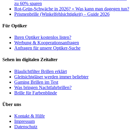
zu 60% sparen
Rot-Grün-Schwäche in 2026? » Was kann man dagegen tun?
Prismenbrille (Winkelfehlsichtigkeit) – Guide 2026
Für Optiker
Ihren Optiker kostenlos listen?
Werbung & Kooperationsanfragen
Anfragen für unsere Optiker-Suche
Sehen im digitalen Zeitalter
Blaulichtfilter Brillen erklärt
Gleitsichtgläser werden immer beliebter
Gaming Brillen im Test
Was bringen Nachtfahrbrillen?
Brille für Farbenblinde
Über uns
Kontakt & Hilfe
Impressum
Datenschutz