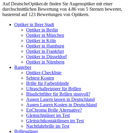
Auf
DeutscheOptiker.de
finden Sie Augenoptiker mit einer
durchschnittlichen
Bewertung von
4.86
von 5 Sternen bewertet,
basierend auf
123
Bewertungen von Optikern.
Optiker in Ihrer Stadt
Optiker in Berlin
Optiker in München
Optiker in Köln
Optiker in Hamburg
Optiker in Frankfurt
Optiker in Düsseldorf
Optiker in Nürnberg
Ratgeber
Optiker-Checkliste
Sehtest Kosten
Brille für Farbenblinde
Ultraschallreiniger für Brillen
Blaulichtfilter für Brillen sinnvoll?
Augen Lasern lassen in Deutschland
Augen Lasern Kosten in Deutschland
EnChroma Brille Alternative?
Gleitsichtgläser im Test
Gleitsichtkontaktlinsen im Test
Nachtfahrbrille im Test
Brillengläser