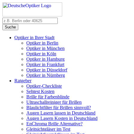
Suche
Optiker in Ihrer Stadt
Optiker in Berlin
Optiker in München
Optiker in Köln
Optiker in Hamburg
Optiker in Frankfurt
Optiker in Düsseldorf
Optiker in Nürnberg
Ratgeber
Optiker-Checkliste
Sehtest Kosten
Brille für Farbenblinde
Ultraschallreiniger für Brillen
Blaulichtfilter für Brillen sinnvoll?
Augen Lasern lassen in Deutschland
Augen Lasern Kosten in Deutschland
EnChroma Brille Alternative?
Gleitsichtgläser im Test