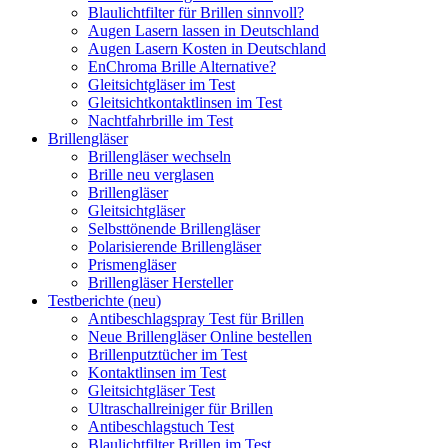
Blaulichtfilter für Brillen sinnvoll?
Augen Lasern lassen in Deutschland
Augen Lasern Kosten in Deutschland
EnChroma Brille Alternative?
Gleitsichtgläser im Test
Gleitsichtkontaktlinsen im Test
Nachtfahrbrille im Test
Brillengläser
Brillengläser wechseln
Brille neu verglasen
Brillengläser
Gleitsichtgläser
Selbsttönende Brillengläser
Polarisierende Brillengläser
Prismengläser
Brillengläser Hersteller
Testberichte (neu)
Antibeschlagspray Test für Brillen
Neue Brillengläser Online bestellen
Brillenputztücher im Test
Kontaktlinsen im Test
Gleitsichtgläser Test
Ultraschallreiniger für Brillen
Antibeschlagstuch Test
Blaulichtfilter Brillen im Test