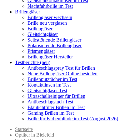
Gleitsichtkontaktlinsen im Test
Nachtfahrbrille im Test
Brillengläser
Brillengläser wechseln
Brille neu verglasen
Brillengläser
Gleitsichtgläser
Selbsttönende Brillengläser
Polarisierende Brillengläser
Prismengläser
Brillengläser Hersteller
Testberichte (neu)
Antibeschlagspray Test für Brillen
Neue Brillengläser Online bestellen
Brillenputztücher im Test
Kontaktlinsen im Test
Gleitsichtgläser Test
Ultraschallreiniger für Brillen
Antibeschlagstuch Test
Blaulichtfilter Brillen im Test
Gaming Brillen im Test
Brille für Farbenblinde im Test (August 2026)
Startseite
Optiker in Bielefeld