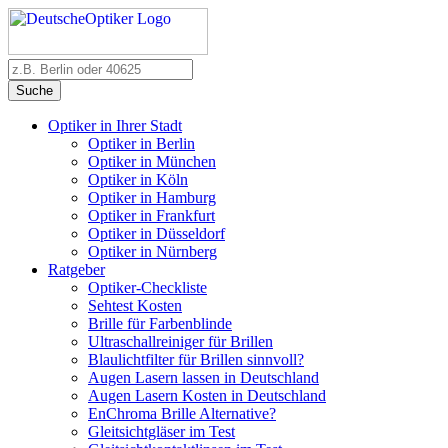
Suche
Optiker in Ihrer Stadt
Optiker in Berlin
Optiker in München
Optiker in Köln
Optiker in Hamburg
Optiker in Frankfurt
Optiker in Düsseldorf
Optiker in Nürnberg
Ratgeber
Optiker-Checkliste
Sehtest Kosten
Brille für Farbenblinde
Ultraschallreiniger für Brillen
Blaulichtfilter für Brillen sinnvoll?
Augen Lasern lassen in Deutschland
Augen Lasern Kosten in Deutschland
EnChroma Brille Alternative?
Gleitsichtgläser im Test