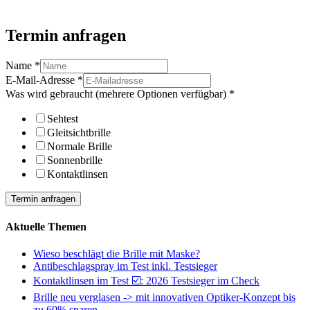
Termin anfragen
Name
*
E-Mail-Adresse
*
Was wird gebraucht (mehrere Optionen verfügbar)
*
Sehtest
Gleitsichtbrille
Normale Brille
Sonnenbrille
Kontaktlinsen
Termin anfragen
Aktuelle Themen
Wieso beschlägt die Brille mit Maske?
Antibeschlagspray im Test inkl. Testsieger
Kontaktlinsen im Test ☑️: 2026 Testsieger im Check
Brille neu verglasen -> mit innovativen Optiker-Konzept bis
zu 60% sparen