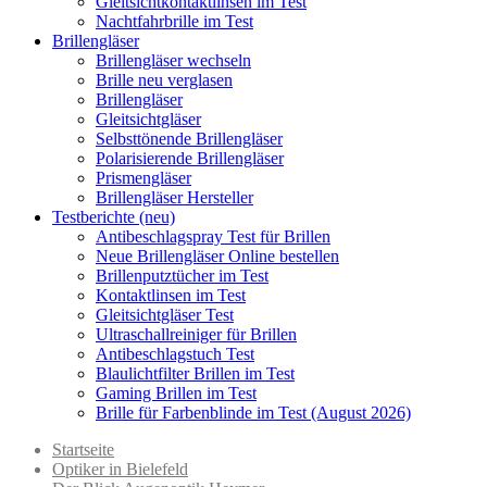
Gleitsichtkontaktlinsen im Test
Nachtfahrbrille im Test
Brillengläser
Brillengläser wechseln
Brille neu verglasen
Brillengläser
Gleitsichtgläser
Selbsttönende Brillengläser
Polarisierende Brillengläser
Prismengläser
Brillengläser Hersteller
Testberichte (neu)
Antibeschlagspray Test für Brillen
Neue Brillengläser Online bestellen
Brillenputztücher im Test
Kontaktlinsen im Test
Gleitsichtgläser Test
Ultraschallreiniger für Brillen
Antibeschlagstuch Test
Blaulichtfilter Brillen im Test
Gaming Brillen im Test
Brille für Farbenblinde im Test (August 2026)
Startseite
Optiker in Bielefeld