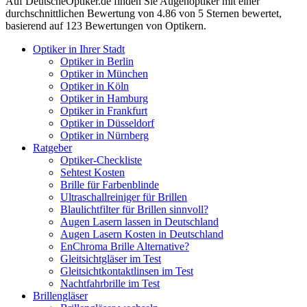
Auf
DeutscheOptiker.de
finden Sie Augenoptiker mit einer
durchschnittlichen
Bewertung von
4.86
von 5 Sternen bewertet,
basierend auf
123
Bewertungen von Optikern.
Optiker in Ihrer Stadt
Optiker in Berlin
Optiker in München
Optiker in Köln
Optiker in Hamburg
Optiker in Frankfurt
Optiker in Düsseldorf
Optiker in Nürnberg
Ratgeber
Optiker-Checkliste
Sehtest Kosten
Brille für Farbenblinde
Ultraschallreiniger für Brillen
Blaulichtfilter für Brillen sinnvoll?
Augen Lasern lassen in Deutschland
Augen Lasern Kosten in Deutschland
EnChroma Brille Alternative?
Gleitsichtgläser im Test
Gleitsichtkontaktlinsen im Test
Nachtfahrbrille im Test
Brillengläser