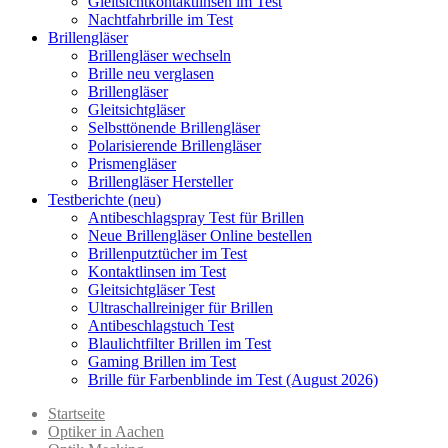
Gleitsichtkontaktlinsen im Test
Nachtfahrbrille im Test
Brillengläser
Brillengläser wechseln
Brille neu verglasen
Brillengläser
Gleitsichtgläser
Selbsttönende Brillengläser
Polarisierende Brillengläser
Prismengläser
Brillengläser Hersteller
Testberichte (neu)
Antibeschlagspray Test für Brillen
Neue Brillengläser Online bestellen
Brillenputztücher im Test
Kontaktlinsen im Test
Gleitsichtgläser Test
Ultraschallreiniger für Brillen
Antibeschlagstuch Test
Blaulichtfilter Brillen im Test
Gaming Brillen im Test
Brille für Farbenblinde im Test (August 2026)
Startseite
Optiker in Aachen