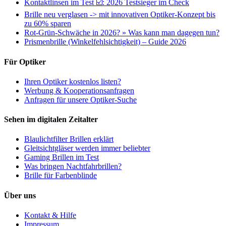
Kontaktlinsen im Test ☑️: 2026 Testsieger im Check
Brille neu verglasen -> mit innovativen Optiker-Konzept bis
zu 60% sparen
Rot-Grün-Schwäche in 2026? » Was kann man dagegen tun?
Prismenbrille (Winkelfehlsichtigkeit) – Guide 2026
Für Optiker
Ihren Optiker kostenlos listen?
Werbung & Kooperationsanfragen
Anfragen für unsere Optiker-Suche
Sehen im digitalen Zeitalter
Blaulichtfilter Brillen erklärt
Gleitsichtgläser werden immer beliebter
Gaming Brillen im Test
Was bringen Nachtfahrbrillen?
Brille für Farbenblinde
Über uns
Kontakt & Hilfe
Impressum