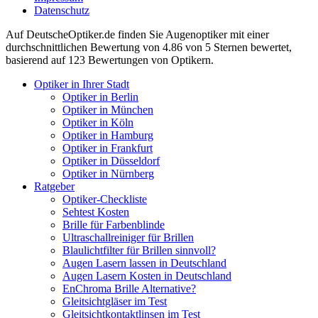
Datenschutz
Auf
DeutscheOptiker.de
finden Sie Augenoptiker mit einer
durchschnittlichen
Bewertung von
4.86
von 5 Sternen bewertet,
basierend auf
123
Bewertungen von Optikern.
Optiker in Ihrer Stadt
Optiker in Berlin
Optiker in München
Optiker in Köln
Optiker in Hamburg
Optiker in Frankfurt
Optiker in Düsseldorf
Optiker in Nürnberg
Ratgeber
Optiker-Checkliste
Sehtest Kosten
Brille für Farbenblinde
Ultraschallreiniger für Brillen
Blaulichtfilter für Brillen sinnvoll?
Augen Lasern lassen in Deutschland
Augen Lasern Kosten in Deutschland
EnChroma Brille Alternative?
Gleitsichtgläser im Test
Gleitsichtkontaktlinsen im Test