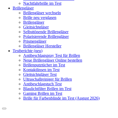
Nachtfahrbrille im Test
Brillengläser
Brillengläser wechseln
Brille neu verglasen
Brillengläser
Gleitsichtgläser
Selbsttönende Brillengläser
Polarisierende Brillengläser
Prismengläser
Brillengläser Hersteller
Testberichte (neu)
Antibeschlagspray Test für Brillen
Neue Brillengläser Online bestellen
Brillenputztücher im Test
Kontaktlinsen im Test
Gleitsichtgläser Test
Ultraschallreiniger für Brillen
Antibeschlagstuch Test
Blaulichtfilter Brillen im Test
Gaming Brillen im Test
Brille für Farbenblinde im Test (August 2026)