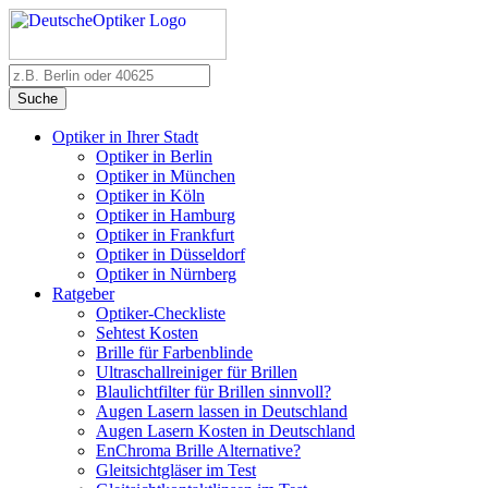
Suche
Optiker in Ihrer Stadt
Optiker in Berlin
Optiker in München
Optiker in Köln
Optiker in Hamburg
Optiker in Frankfurt
Optiker in Düsseldorf
Optiker in Nürnberg
Ratgeber
Optiker-Checkliste
Sehtest Kosten
Brille für Farbenblinde
Ultraschallreiniger für Brillen
Blaulichtfilter für Brillen sinnvoll?
Augen Lasern lassen in Deutschland
Augen Lasern Kosten in Deutschland
EnChroma Brille Alternative?
Gleitsichtgläser im Test