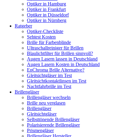
Optiker in Hamburg
Optiker in Frankfurt
Optiker in Düsseldorf
Optiker in Nürnberg
Ratgeber
Optiker-Checkliste
Sehtest Kosten
Brille für Farbenblinde
Ultraschallreiniger für Brillen
Blaulichtfilter für Brillen sinnvoll?
Augen Lasern lassen in Deutschland
Augen Lasern Kosten in Deutschland
EnChroma Brille Alternative?
Gleitsichtgläser im Test
Gleitsichtkontaktlinsen im Test
Nachtfahrbrille im Test
Brillengläser
Brillengläser wechseln
Brille neu verglasen
Brillengläser
Gleitsichtgläser
Selbsttönende Brillengläser
Polarisierende Brillengläser
Prismengläser
Brillengläser Hersteller