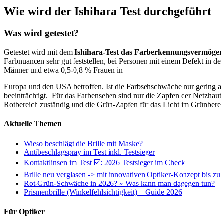
Wie wird der Ishihara Test durchgeführt
Was wird getestet?
Getestet wird mit dem
Ishihara-Test das Farberkennungsvermöge
Farbnuancen sehr gut feststellen, bei Personen mit einem Defekt in 
Männer und etwa 0,5-0,8 % Frauen in
Europa und den USA betroffen. Ist die Farbsehschwäche nur gering ausg
beeinträchtigt. Für das Farbensehen sind nur die Zapfen der Netzhaut
Rotbereich zuständig und die Grün-Zapfen für das Licht im Grünbere
Aktuelle Themen
Wieso beschlägt die Brille mit Maske?
Antibeschlagspray im Test inkl. Testsieger
Kontaktlinsen im Test ☑️: 2026 Testsieger im Check
Brille neu verglasen -> mit innovativen Optiker-Konzept bis z
Rot-Grün-Schwäche in 2026? » Was kann man dagegen tun?
Prismenbrille (Winkelfehlsichtigkeit) – Guide 2026
Für Optiker