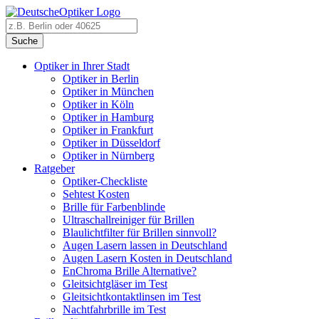
Suche
Optiker in Ihrer Stadt
Optiker in Berlin
Optiker in München
Optiker in Köln
Optiker in Hamburg
Optiker in Frankfurt
Optiker in Düsseldorf
Optiker in Nürnberg
Ratgeber
Optiker-Checkliste
Sehtest Kosten
Brille für Farbenblinde
Ultraschallreiniger für Brillen
Blaulichtfilter für Brillen sinnvoll?
Augen Lasern lassen in Deutschland
Augen Lasern Kosten in Deutschland
EnChroma Brille Alternative?
Gleitsichtgläser im Test
Gleitsichtkontaktlinsen im Test
Nachtfahrbrille im Test