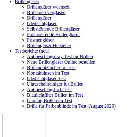
Brillengläser
Brillengläser wechseln
Brille neu verglasen
Brillengläser
Gleitsichtgläser
Selbsttönende Brillengläser
Polarisierende Brillengläser
Prismengläser
Brillengläser Hersteller
Testberichte (neu)
Antibeschlagspray Test für Brillen
Neue Brillengläser Online bestellen
Brillenputztücher im Test
Kontaktlinsen im Test
Gleitsichtgläser Test
Ultraschallreiniger für Brillen
Antibeschlagstuch Test
Blaulichtfilter Brillen im Test
Gaming Brillen im Test
Brille für Farbenblinde im Test (August 2026)