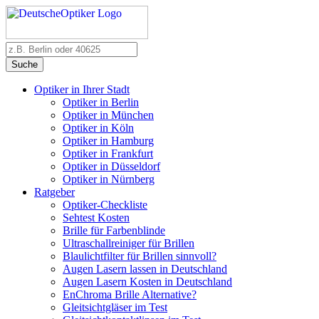
Suche
Optiker in Ihrer Stadt
Optiker in Berlin
Optiker in München
Optiker in Köln
Optiker in Hamburg
Optiker in Frankfurt
Optiker in Düsseldorf
Optiker in Nürnberg
Ratgeber
Optiker-Checkliste
Sehtest Kosten
Brille für Farbenblinde
Ultraschallreiniger für Brillen
Blaulichtfilter für Brillen sinnvoll?
Augen Lasern lassen in Deutschland
Augen Lasern Kosten in Deutschland
EnChroma Brille Alternative?
Gleitsichtgläser im Test