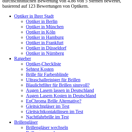
durchschnittlichen
Bewertung von
4.86
von 5 Sternen bewertet,
basierend auf
123
Bewertungen von Optikern.
Optiker in Ihrer Stadt
Optiker in Berlin
Optiker in München
Optiker in Köln
Optiker in Hamburg
Optiker in Frankfurt
Optiker in Düsseldorf
Optiker in Nürnberg
Ratgeber
Optiker-Checkliste
Sehtest Kosten
Brille für Farbenblinde
Ultraschallreiniger für Brillen
Blaulichtfilter für Brillen sinnvoll?
Augen Lasern lassen in Deutschland
Augen Lasern Kosten in Deutschland
EnChroma Brille Alternative?
Gleitsichtgläser im Test
Gleitsichtkontaktlinsen im Test
Nachtfahrbrille im Test
Brillengläser
Brillengläser wechseln