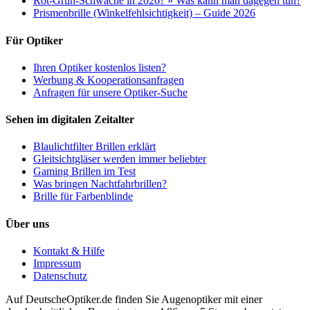
Rot-Grün-Schwäche in 2026? » Was kann man dagegen tun?
Prismenbrille (Winkelfehlsichtigkeit) – Guide 2026
Für Optiker
Ihren Optiker kostenlos listen?
Werbung & Kooperationsanfragen
Anfragen für unsere Optiker-Suche
Sehen im digitalen Zeitalter
Blaulichtfilter Brillen erklärt
Gleitsichtgläser werden immer beliebter
Gaming Brillen im Test
Was bringen Nachtfahrbrillen?
Brille für Farbenblinde
Über uns
Kontakt & Hilfe
Impressum
Datenschutz
Auf
DeutscheOptiker.de
finden Sie Augenoptiker mit einer