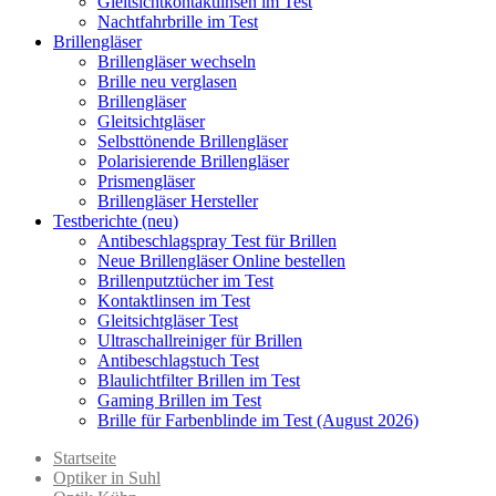
Gleitsichtkontaktlinsen im Test
Nachtfahrbrille im Test
Brillengläser
Brillengläser wechseln
Brille neu verglasen
Brillengläser
Gleitsichtgläser
Selbsttönende Brillengläser
Polarisierende Brillengläser
Prismengläser
Brillengläser Hersteller
Testberichte (neu)
Antibeschlagspray Test für Brillen
Neue Brillengläser Online bestellen
Brillenputztücher im Test
Kontaktlinsen im Test
Gleitsichtgläser Test
Ultraschallreiniger für Brillen
Antibeschlagstuch Test
Blaulichtfilter Brillen im Test
Gaming Brillen im Test
Brille für Farbenblinde im Test (August 2026)
Startseite
Optiker in Suhl