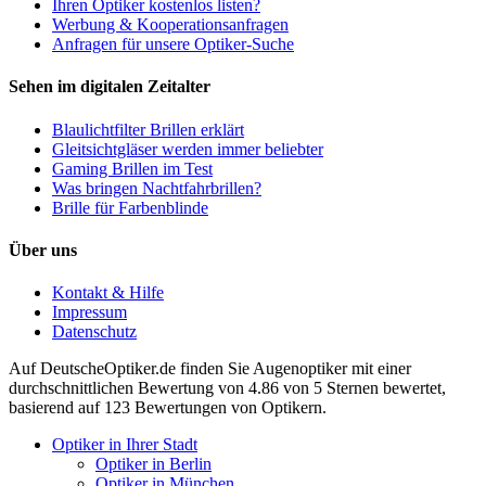
Ihren Optiker kostenlos listen?
Werbung & Kooperationsanfragen
Anfragen für unsere Optiker-Suche
Sehen im digitalen Zeitalter
Blaulichtfilter Brillen erklärt
Gleitsichtgläser werden immer beliebter
Gaming Brillen im Test
Was bringen Nachtfahrbrillen?
Brille für Farbenblinde
Über uns
Kontakt & Hilfe
Impressum
Datenschutz
Auf
DeutscheOptiker.de
finden Sie Augenoptiker mit einer
durchschnittlichen
Bewertung von
4.86
von 5 Sternen bewertet,
basierend auf
123
Bewertungen von Optikern.
Optiker in Ihrer Stadt
Optiker in Berlin
Optiker in München