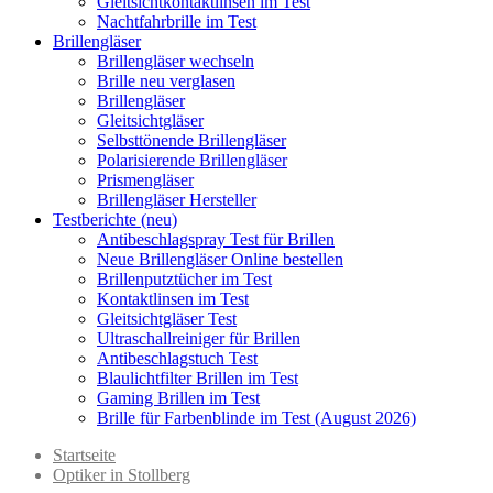
Gleitsichtkontaktlinsen im Test
Nachtfahrbrille im Test
Brillengläser
Brillengläser wechseln
Brille neu verglasen
Brillengläser
Gleitsichtgläser
Selbsttönende Brillengläser
Polarisierende Brillengläser
Prismengläser
Brillengläser Hersteller
Testberichte (neu)
Antibeschlagspray Test für Brillen
Neue Brillengläser Online bestellen
Brillenputztücher im Test
Kontaktlinsen im Test
Gleitsichtgläser Test
Ultraschallreiniger für Brillen
Antibeschlagstuch Test
Blaulichtfilter Brillen im Test
Gaming Brillen im Test
Brille für Farbenblinde im Test (August 2026)
Startseite
Optiker in Stollberg