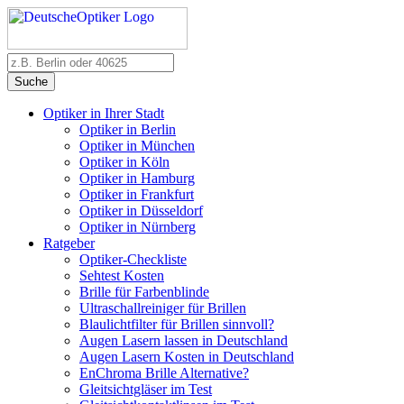
Suche
Optiker in Ihrer Stadt
Optiker in Berlin
Optiker in München
Optiker in Köln
Optiker in Hamburg
Optiker in Frankfurt
Optiker in Düsseldorf
Optiker in Nürnberg
Ratgeber
Optiker-Checkliste
Sehtest Kosten
Brille für Farbenblinde
Ultraschallreiniger für Brillen
Blaulichtfilter für Brillen sinnvoll?
Augen Lasern lassen in Deutschland
Augen Lasern Kosten in Deutschland
EnChroma Brille Alternative?
Gleitsichtgläser im Test