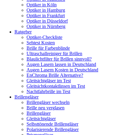
Optiker in Köln
Optiker in Hamburg
Optiker in Frankfurt
Optiker in Düsseldorf
Optiker in Nürnberg
Ratgeber
Optiker-Checkliste
Sehtest Kosten
Brille für Farbenblinde
Ultraschallreiniger für Brillen
Blaulichtfilter für Brillen sinnvoll?
Augen Lasern lassen in Deutschland
Augen Lasern Kosten in Deutschland
EnChroma Brille Alternative?
Gleitsichtgläser im Test
Gleitsichtkontaktlinsen im Test
Nachtfahrbrille im Test
Brillengläser
Brillengläser wechseln
Brille neu verglasen
Brillengläser
Gleitsichtgläser
Selbsttönende Brillengläser
Polarisierende Brillengläser
Prismengläser