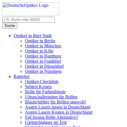
Suche
Optiker in Ihrer Stadt
Optiker in Berlin
Optiker in München
Optiker in Köln
Optiker in Hamburg
Optiker in Frankfurt
Optiker in Düsseldorf
Optiker in Nürnberg
Ratgeber
Optiker-Checkliste
Sehtest Kosten
Brille für Farbenblinde
Ultraschallreiniger für Brillen
Blaulichtfilter für Brillen sinnvoll?
Augen Lasern lassen in Deutschland
Augen Lasern Kosten in Deutschland
EnChroma Brille Alternative?
Gleitsichtgläser im Test