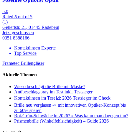
5.0
Rated
5
out of 5
(1)
Gellertstr. 21, 01445 Radebeul
Jetzt geschlossen
0351 8388166
Kontaktlinsen Experte
Top Service
Frametec Brillengläser
Aktuelle Themen
Wieso beschlägt die Brille mit Maske?
Antibeschlagspray im Test inkl. Testsieger
Kontaktlinsen im Test ☑️: 2026 Testsieger im Check
Brille neu verglasen -> mit innovativen Optiker-Konzept bis
zu 60% sparen
Rot-Grün-Schwäche in 2026? » Was kann man dagegen tun?
Prismenbrille (Winkelfehlsichtigkeit) – Guide 2026