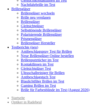
Gleitsichtkontaktlinsen im Test
Nachtfahrbrille im Test
Brillengläser
Brillengläser wechseln
Brille neu verglasen
Brillengläser
Gleitsichtgläser
Selbsttönende Brillengläser
Polarisierende Brillengläser
Prismengläser
Brillengläser Hersteller
Testberichte (neu)
Antibeschlagspray Test für Brillen
Neue Brillengläser Online bestellen
Brillenputztücher im Test
Kontaktlinsen im Test
Gleitsichtgläser Test
Ultraschallreiniger für Brillen
Antibeschlagstuch Test
Blaulichtfilter Brillen im Test
Gaming Brillen im Test
Brille für Farbenblinde im Test (August 2026)
Startseite
Optiker in Radebeul