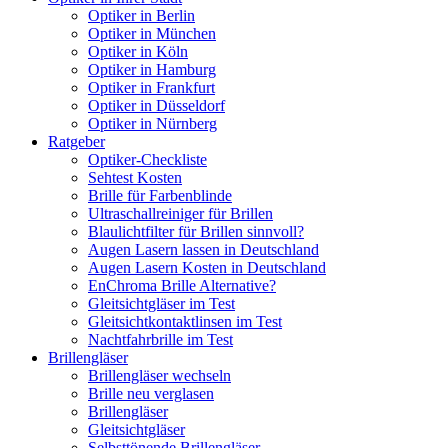
Optiker in Berlin
Optiker in München
Optiker in Köln
Optiker in Hamburg
Optiker in Frankfurt
Optiker in Düsseldorf
Optiker in Nürnberg
Ratgeber
Optiker-Checkliste
Sehtest Kosten
Brille für Farbenblinde
Ultraschallreiniger für Brillen
Blaulichtfilter für Brillen sinnvoll?
Augen Lasern lassen in Deutschland
Augen Lasern Kosten in Deutschland
EnChroma Brille Alternative?
Gleitsichtgläser im Test
Gleitsichtkontaktlinsen im Test
Nachtfahrbrille im Test
Brillengläser
Brillengläser wechseln
Brille neu verglasen
Brillengläser
Gleitsichtgläser
Selbsttönende Brillengläser