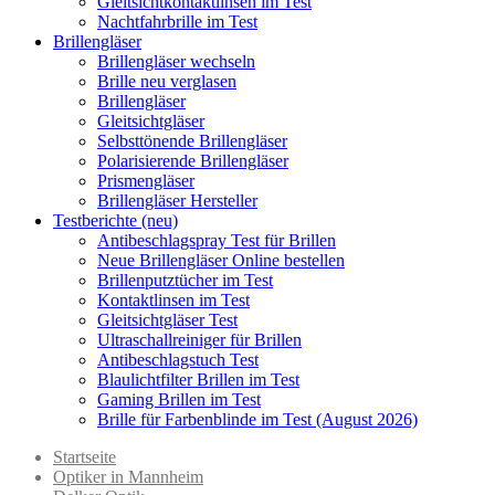
Gleitsichtkontaktlinsen im Test
Nachtfahrbrille im Test
Brillengläser
Brillengläser wechseln
Brille neu verglasen
Brillengläser
Gleitsichtgläser
Selbsttönende Brillengläser
Polarisierende Brillengläser
Prismengläser
Brillengläser Hersteller
Testberichte (neu)
Antibeschlagspray Test für Brillen
Neue Brillengläser Online bestellen
Brillenputztücher im Test
Kontaktlinsen im Test
Gleitsichtgläser Test
Ultraschallreiniger für Brillen
Antibeschlagstuch Test
Blaulichtfilter Brillen im Test
Gaming Brillen im Test
Brille für Farbenblinde im Test (August 2026)
Startseite
Optiker in Mannheim