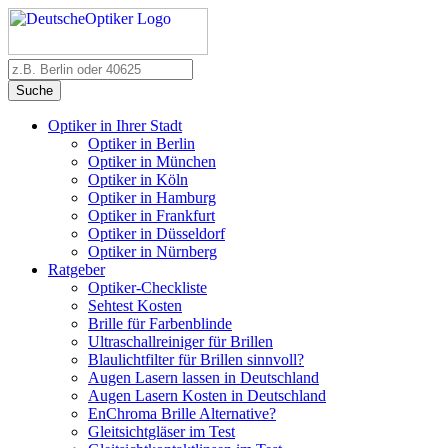
Suche
Optiker in Ihrer Stadt
Optiker in Berlin
Optiker in München
Optiker in Köln
Optiker in Hamburg
Optiker in Frankfurt
Optiker in Düsseldorf
Optiker in Nürnberg
Ratgeber
Optiker-Checkliste
Sehtest Kosten
Brille für Farbenblinde
Ultraschallreiniger für Brillen
Blaulichtfilter für Brillen sinnvoll?
Augen Lasern lassen in Deutschland
Augen Lasern Kosten in Deutschland
EnChroma Brille Alternative?
Gleitsichtgläser im Test