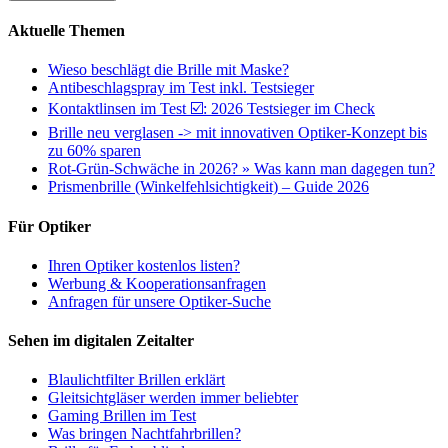
Aktuelle Themen
Wieso beschlägt die Brille mit Maske?
Antibeschlagspray im Test inkl. Testsieger
Kontaktlinsen im Test ☑️: 2026 Testsieger im Check
Brille neu verglasen -> mit innovativen Optiker-Konzept bis
zu 60% sparen
Rot-Grün-Schwäche in 2026? » Was kann man dagegen tun?
Prismenbrille (Winkelfehlsichtigkeit) – Guide 2026
Für Optiker
Ihren Optiker kostenlos listen?
Werbung & Kooperationsanfragen
Anfragen für unsere Optiker-Suche
Sehen im digitalen Zeitalter
Blaulichtfilter Brillen erklärt
Gleitsichtgläser werden immer beliebter
Gaming Brillen im Test
Was bringen Nachtfahrbrillen?