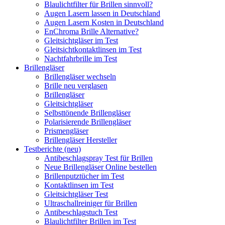
Blaulichtfilter für Brillen sinnvoll?
Augen Lasern lassen in Deutschland
Augen Lasern Kosten in Deutschland
EnChroma Brille Alternative?
Gleitsichtgläser im Test
Gleitsichtkontaktlinsen im Test
Nachtfahrbrille im Test
Brillengläser
Brillengläser wechseln
Brille neu verglasen
Brillengläser
Gleitsichtgläser
Selbsttönende Brillengläser
Polarisierende Brillengläser
Prismengläser
Brillengläser Hersteller
Testberichte (neu)
Antibeschlagspray Test für Brillen
Neue Brillengläser Online bestellen
Brillenputztücher im Test
Kontaktlinsen im Test
Gleitsichtgläser Test
Ultraschallreiniger für Brillen
Antibeschlagstuch Test
Blaulichtfilter Brillen im Test