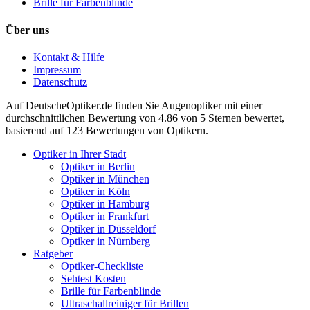
Brille für Farbenblinde
Über uns
Kontakt & Hilfe
Impressum
Datenschutz
Auf
DeutscheOptiker.de
finden Sie Augenoptiker mit einer
durchschnittlichen
Bewertung von
4.86
von 5 Sternen bewertet,
basierend auf
123
Bewertungen von Optikern.
Optiker in Ihrer Stadt
Optiker in Berlin
Optiker in München
Optiker in Köln
Optiker in Hamburg
Optiker in Frankfurt
Optiker in Düsseldorf
Optiker in Nürnberg
Ratgeber
Optiker-Checkliste
Sehtest Kosten
Brille für Farbenblinde
Ultraschallreiniger für Brillen