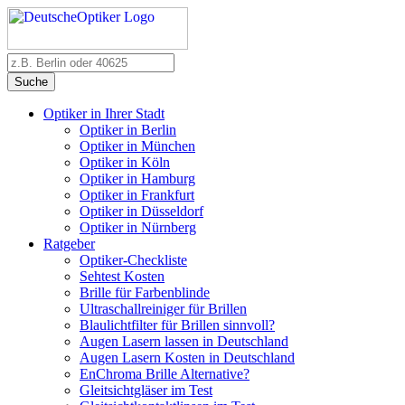
Suche
Optiker in Ihrer Stadt
Optiker in Berlin
Optiker in München
Optiker in Köln
Optiker in Hamburg
Optiker in Frankfurt
Optiker in Düsseldorf
Optiker in Nürnberg
Ratgeber
Optiker-Checkliste
Sehtest Kosten
Brille für Farbenblinde
Ultraschallreiniger für Brillen
Blaulichtfilter für Brillen sinnvoll?
Augen Lasern lassen in Deutschland
Augen Lasern Kosten in Deutschland
EnChroma Brille Alternative?
Gleitsichtgläser im Test