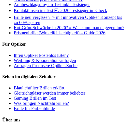
Antibeschlagspray im Test inkl. Testsieger
Kontaktlinsen im Test ☑️: 2026 Testsieger im Check
Brille neu verglasen -> mit innovativen Optiker-Konzept bis
zu 60% sparen
Rot-Grün-Schwäche in 2026? » Was kann man dagegen tun?
Prismenbrille (Winkelfehlsichtigkeit) – Guide 2026
Für Optiker
Ihren Optiker kostenlos listen?
Werbung & Kooperationsanfragen
Anfragen für unsere Optiker-Suche
Sehen im digitalen Zeitalter
Blaulichtfilter Brillen erklärt
Gleitsichtgläser werden immer beliebter
Gaming Brillen im Test
Was bringen Nachtfahrbrillen?
Brille für Farbenblinde
Über uns