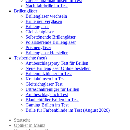
Gleitsichtkontaktlinsen im Test
Nachtfahrbrille im Test
Brillengläser
Brillengläser wechseln
Brille neu verglasen
Brillengläser
Gleitsichtgläser
Selbsttönende Brillengläser
Polarisierende Brillengläser
Prismengläser
Brillengläser Hersteller
Testberichte (neu)
Antibeschlagspray Test für Brillen
Neue Brillengläser Online bestellen
Brillenputztücher im Test
Kontaktlinsen im Test
Gleitsichtgläser Test
Ultraschallreiniger für Brillen
Antibeschlagstuch Test
Blaulichtfilter Brillen im Test
Gaming Brillen im Test
Brille für Farbenblinde im Test (August 2026)
Startseite
Optiker in Mainz