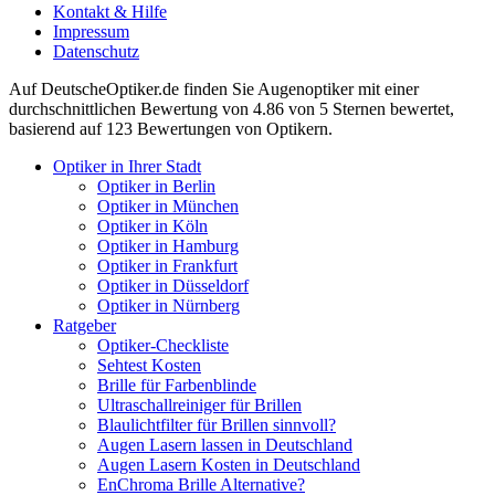
Kontakt & Hilfe
Impressum
Datenschutz
Auf
DeutscheOptiker.de
finden Sie Augenoptiker mit einer
durchschnittlichen
Bewertung von
4.86
von 5 Sternen bewertet,
basierend auf
123
Bewertungen von Optikern.
Optiker in Ihrer Stadt
Optiker in Berlin
Optiker in München
Optiker in Köln
Optiker in Hamburg
Optiker in Frankfurt
Optiker in Düsseldorf
Optiker in Nürnberg
Ratgeber
Optiker-Checkliste
Sehtest Kosten
Brille für Farbenblinde
Ultraschallreiniger für Brillen
Blaulichtfilter für Brillen sinnvoll?
Augen Lasern lassen in Deutschland
Augen Lasern Kosten in Deutschland
EnChroma Brille Alternative?