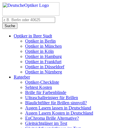
Suche
Optiker in Ihrer Stadt
Optiker in Berlin
Optiker in München
Optiker in Köln
Optiker in Hamburg
Optiker in Frankfurt
Optiker in Düsseldorf
Optiker in Nürnberg
Ratgeber
Optiker-Checkliste
Sehtest Kosten
Brille für Farbenblinde
Ultraschallreiniger für Brillen
Blaulichtfilter für Brillen sinnvoll?
Augen Lasern lassen in Deutschland
Augen Lasern Kosten in Deutschland
EnChroma Brille Alternative?
Gleitsichtgläser im Test