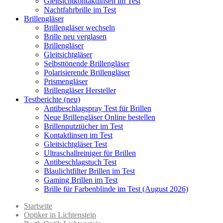
Gleitsichtkontaktlinsen im Test
Nachtfahrbrille im Test
Brillengläser
Brillengläser wechseln
Brille neu verglasen
Brillengläser
Gleitsichtgläser
Selbsttönende Brillengläser
Polarisierende Brillengläser
Prismengläser
Brillengläser Hersteller
Testberichte (neu)
Antibeschlagspray Test für Brillen
Neue Brillengläser Online bestellen
Brillenputztücher im Test
Kontaktlinsen im Test
Gleitsichtgläser Test
Ultraschallreiniger für Brillen
Antibeschlagstuch Test
Blaulichtfilter Brillen im Test
Gaming Brillen im Test
Brille für Farbenblinde im Test (August 2026)
Startseite
Optiker in Lichtenstein