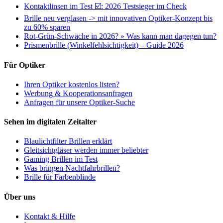
Kontaktlinsen im Test ☑️: 2026 Testsieger im Check
Brille neu verglasen -> mit innovativen Optiker-Konzept bis
zu 60% sparen
Rot-Grün-Schwäche in 2026? » Was kann man dagegen tun?
Prismenbrille (Winkelfehlsichtigkeit) – Guide 2026
Für Optiker
Ihren Optiker kostenlos listen?
Werbung & Kooperationsanfragen
Anfragen für unsere Optiker-Suche
Sehen im digitalen Zeitalter
Blaulichtfilter Brillen erklärt
Gleitsichtgläser werden immer beliebter
Gaming Brillen im Test
Was bringen Nachtfahrbrillen?
Brille für Farbenblinde
Über uns
Kontakt & Hilfe