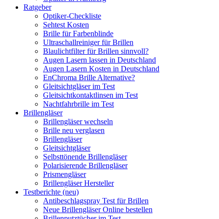
Ratgeber
Optiker-Checkliste
Sehtest Kosten
Brille für Farbenblinde
Ultraschallreiniger für Brillen
Blaulichtfilter für Brillen sinnvoll?
Augen Lasern lassen in Deutschland
Augen Lasern Kosten in Deutschland
EnChroma Brille Alternative?
Gleitsichtgläser im Test
Gleitsichtkontaktlinsen im Test
Nachtfahrbrille im Test
Brillengläser
Brillengläser wechseln
Brille neu verglasen
Brillengläser
Gleitsichtgläser
Selbsttönende Brillengläser
Polarisierende Brillengläser
Prismengläser
Brillengläser Hersteller
Testberichte (neu)
Antibeschlagspray Test für Brillen
Neue Brillengläser Online bestellen
Brillenputztücher im Test