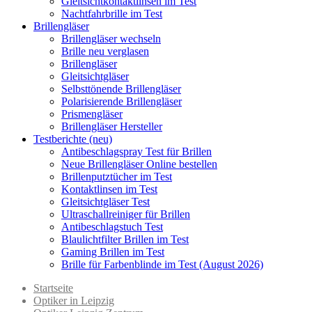
Gleitsichtkontaktlinsen im Test
Nachtfahrbrille im Test
Brillengläser
Brillengläser wechseln
Brille neu verglasen
Brillengläser
Gleitsichtgläser
Selbsttönende Brillengläser
Polarisierende Brillengläser
Prismengläser
Brillengläser Hersteller
Testberichte (neu)
Antibeschlagspray Test für Brillen
Neue Brillengläser Online bestellen
Brillenputztücher im Test
Kontaktlinsen im Test
Gleitsichtgläser Test
Ultraschallreiniger für Brillen
Antibeschlagstuch Test
Blaulichtfilter Brillen im Test
Gaming Brillen im Test
Brille für Farbenblinde im Test (August 2026)
Startseite
Optiker in Leipzig