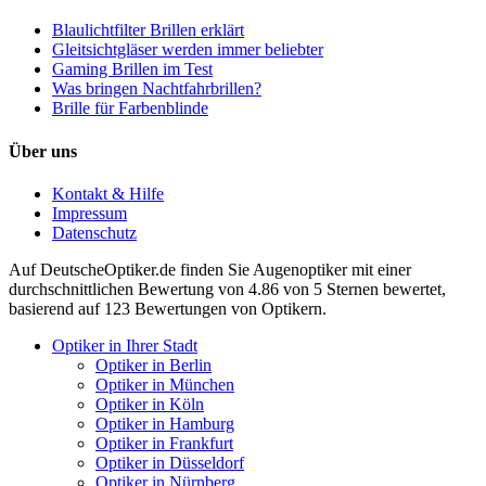
Blaulichtfilter Brillen erklärt
Gleitsichtgläser werden immer beliebter
Gaming Brillen im Test
Was bringen Nachtfahrbrillen?
Brille für Farbenblinde
Über uns
Kontakt & Hilfe
Impressum
Datenschutz
Auf
DeutscheOptiker.de
finden Sie Augenoptiker mit einer
durchschnittlichen
Bewertung von
4.86
von 5 Sternen bewertet,
basierend auf
123
Bewertungen von Optikern.
Optiker in Ihrer Stadt
Optiker in Berlin
Optiker in München
Optiker in Köln
Optiker in Hamburg
Optiker in Frankfurt
Optiker in Düsseldorf
Optiker in Nürnberg