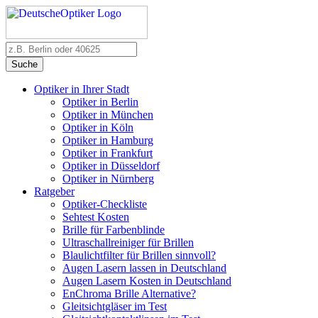
Suche
Optiker in Ihrer Stadt
Optiker in Berlin
Optiker in München
Optiker in Köln
Optiker in Hamburg
Optiker in Frankfurt
Optiker in Düsseldorf
Optiker in Nürnberg
Ratgeber
Optiker-Checkliste
Sehtest Kosten
Brille für Farbenblinde
Ultraschallreiniger für Brillen
Blaulichtfilter für Brillen sinnvoll?
Augen Lasern lassen in Deutschland
Augen Lasern Kosten in Deutschland
EnChroma Brille Alternative?
Gleitsichtgläser im Test