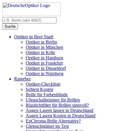
Suche
Optiker in Ihrer Stadt
Optiker in Berlin
Optiker in München
Optiker in Köln
Optiker in Hamburg
Optiker in Frankfurt
Optiker in Düsseldorf
Optiker in Nürnberg
Ratgeber
Optiker-Checkliste
Sehtest Kosten
Brille für Farbenblinde
Ultraschallreiniger für Brillen
Blaulichtfilter für Brillen sinnvoll?
Augen Lasern lassen in Deutschland
Augen Lasern Kosten in Deutschland
EnChroma Brille Alternative?
Gleitsichtgläser im Test