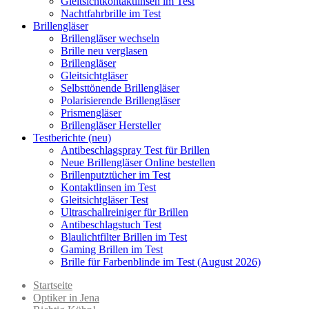
Gleitsichtkontaktlinsen im Test
Nachtfahrbrille im Test
Brillengläser
Brillengläser wechseln
Brille neu verglasen
Brillengläser
Gleitsichtgläser
Selbsttönende Brillengläser
Polarisierende Brillengläser
Prismengläser
Brillengläser Hersteller
Testberichte (neu)
Antibeschlagspray Test für Brillen
Neue Brillengläser Online bestellen
Brillenputztücher im Test
Kontaktlinsen im Test
Gleitsichtgläser Test
Ultraschallreiniger für Brillen
Antibeschlagstuch Test
Blaulichtfilter Brillen im Test
Gaming Brillen im Test
Brille für Farbenblinde im Test (August 2026)
Startseite
Optiker in Jena