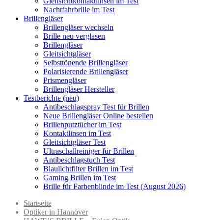
Gleitsichtkontaktlinsen im Test
Nachtfahrbrille im Test
Brillengläser
Brillengläser wechseln
Brille neu verglasen
Brillengläser
Gleitsichtgläser
Selbsttönende Brillengläser
Polarisierende Brillengläser
Prismengläser
Brillengläser Hersteller
Testberichte (neu)
Antibeschlagspray Test für Brillen
Neue Brillengläser Online bestellen
Brillenputztücher im Test
Kontaktlinsen im Test
Gleitsichtgläser Test
Ultraschallreiniger für Brillen
Antibeschlagstuch Test
Blaulichtfilter Brillen im Test
Gaming Brillen im Test
Brille für Farbenblinde im Test (August 2026)
Startseite
Optiker in Hannover