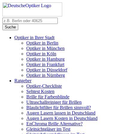
Suche
Optiker in Ihrer Stadt
Optiker in Berlin
Optiker in München
Optiker in Köln
Optiker in Hamburg
Optiker in Frankfurt
Optiker in Düsseldorf
Optiker in Nürnberg
Ratgeber
Optiker-Checkliste
Sehtest Kosten
Brille für Farbenblinde
Ultraschallreiniger für Brillen
Blaulichtfilter für Brillen sinnvoll?
Augen Lasern lassen in Deutschland
Augen Lasern Kosten in Deutschland
EnChroma Brille Alternative?
Gleitsichtgläser im Test