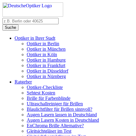
Suche
Optiker in Ihrer Stadt
Optiker in Berlin
Optiker in München
Optiker in Köln
Optiker in Hamburg
Optiker in Frankfurt
Optiker in Düsseldorf
Optiker in Nürnberg
Ratgeber
Optiker-Checkliste
Sehtest Kosten
Brille für Farbenblinde
Ultraschallreiniger für Brillen
Blaulichtfilter für Brillen sinnvoll?
Augen Lasern lassen in Deutschland
Augen Lasern Kosten in Deutschland
EnChroma Brille Alternative?
Gleitsichtgläser im Test