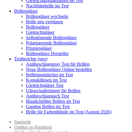
Gleitsichtkontaktlinsen im Test
Nachtfahrbrille im Test
Brillengläser
Brillengläser wechseln
Brille neu verglasen
Brillengläser
Gleitsichtgläser
Selbsttönende Brillengläser
Polarisierende Brillengläser
Prismengläser
Brillengläser Hersteller
Testberichte (neu)
Antibeschlagspray Test für Brillen
Neue Brillengläser Online bestellen
Brillenputztücher im Test
Kontaktlinsen im Test
Gleitsichtgläser Test
Ultraschallreiniger für Brillen
Antibeschlagstuch Test
Blaulichtfilter Brillen im Test
Gaming Brillen im Test
Brille für Farbenblinde im Test (August 2026)
Startseite
Optiker in Hamburg