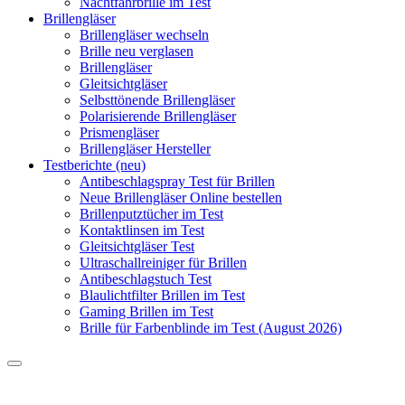
Nachtfahrbrille im Test
Brillengläser
Brillengläser wechseln
Brille neu verglasen
Brillengläser
Gleitsichtgläser
Selbsttönende Brillengläser
Polarisierende Brillengläser
Prismengläser
Brillengläser Hersteller
Testberichte (neu)
Antibeschlagspray Test für Brillen
Neue Brillengläser Online bestellen
Brillenputztücher im Test
Kontaktlinsen im Test
Gleitsichtgläser Test
Ultraschallreiniger für Brillen
Antibeschlagstuch Test
Blaulichtfilter Brillen im Test
Gaming Brillen im Test
Brille für Farbenblinde im Test (August 2026)