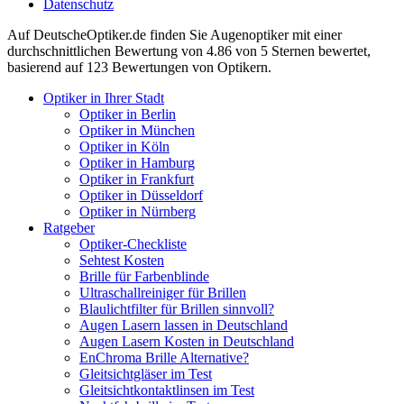
Datenschutz
Auf
DeutscheOptiker.de
finden Sie Augenoptiker mit einer
durchschnittlichen
Bewertung von
4.86
von 5 Sternen bewertet,
basierend auf
123
Bewertungen von Optikern.
Optiker in Ihrer Stadt
Optiker in Berlin
Optiker in München
Optiker in Köln
Optiker in Hamburg
Optiker in Frankfurt
Optiker in Düsseldorf
Optiker in Nürnberg
Ratgeber
Optiker-Checkliste
Sehtest Kosten
Brille für Farbenblinde
Ultraschallreiniger für Brillen
Blaulichtfilter für Brillen sinnvoll?
Augen Lasern lassen in Deutschland
Augen Lasern Kosten in Deutschland
EnChroma Brille Alternative?
Gleitsichtgläser im Test
Gleitsichtkontaktlinsen im Test