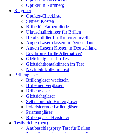
Optiker in Nürnberg
Ratgeber
Optiker-Checkliste
Sehtest Kosten
Brille für Farbenblinde
Ultraschallreiniger für Brillen
Blaulichtfilter für Brillen sinnvoll?
Augen Lasern lassen in Deutschland
Augen Lasern Kosten in Deutschland
EnChroma Brille Alternative?
Gleitsichtgläser im Test
Gleitsichtkontaktlinsen im Test
Nachtfahrbrille im Test
Brillengläser
Brillengläser wechseln
Brille neu verglasen
Brillengläser
Gleitsichtgläser
Selbsttönende Brillengläser
Polarisierende Brillengläser
Prismengläser
Brillengläser Hersteller
Testberichte (neu)
Antibeschlagspray Test für Brillen