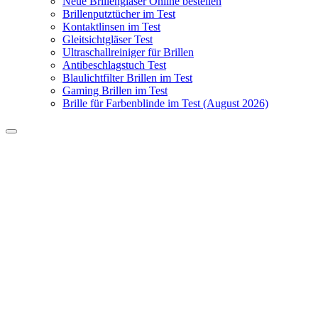
Neue Brillengläser Online bestellen
Brillenputztücher im Test
Kontaktlinsen im Test
Gleitsichtgläser Test
Ultraschallreiniger für Brillen
Antibeschlagstuch Test
Blaulichtfilter Brillen im Test
Gaming Brillen im Test
Brille für Farbenblinde im Test (August 2026)