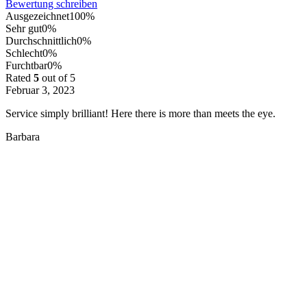
Bewertung schreiben
Ausgezeichnet
100%
Sehr gut
0%
Durchschnittlich
0%
Schlecht
0%
Furchtbar
0%
Rated
5
out of 5
Februar 3, 2023
Service simply brilliant! Here there is more than meets the eye.
Barbara