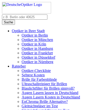
Suche
Optiker in Ihrer Stadt
Optiker in Berlin
Optiker in München
Optiker in Köln
Optiker in Hamburg
Optiker in Frankfurt
Optiker in Düsseldorf
Optiker in Nürnberg
Ratgeber
Optiker-Checkliste
Sehtest Kosten
Brille für Farbenblinde
Ultraschallreiniger für Brillen
Blaulichtfilter für Brillen sinnvoll?
Augen Lasern lassen in Deutschland
Augen Lasern Kosten in Deutschland
EnChroma Brille Alternative?
Gleitsichtgläser im Test