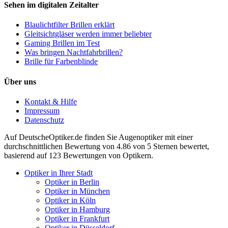
Sehen im digitalen Zeitalter
Blaulichtfilter Brillen erklärt
Gleitsichtgläser werden immer beliebter
Gaming Brillen im Test
Was bringen Nachtfahrbrillen?
Brille für Farbenblinde
Über uns
Kontakt & Hilfe
Impressum
Datenschutz
Auf
DeutscheOptiker.de
finden Sie Augenoptiker mit einer
durchschnittlichen
Bewertung von
4.86
von 5 Sternen bewertet,
basierend auf
123
Bewertungen von Optikern.
Optiker in Ihrer Stadt
Optiker in Berlin
Optiker in München
Optiker in Köln
Optiker in Hamburg
Optiker in Frankfurt
Optiker in Düsseldorf