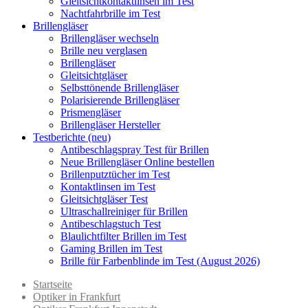
Gleitsichtkontaktlinsen im Test
Nachtfahrbrille im Test
Brillengläser
Brillengläser wechseln
Brille neu verglasen
Brillengläser
Gleitsichtgläser
Selbsttönende Brillengläser
Polarisierende Brillengläser
Prismengläser
Brillengläser Hersteller
Testberichte (neu)
Antibeschlagspray Test für Brillen
Neue Brillengläser Online bestellen
Brillenputztücher im Test
Kontaktlinsen im Test
Gleitsichtgläser Test
Ultraschallreiniger für Brillen
Antibeschlagstuch Test
Blaulichtfilter Brillen im Test
Gaming Brillen im Test
Brille für Farbenblinde im Test (August 2026)
Startseite
Optiker in Frankfurt