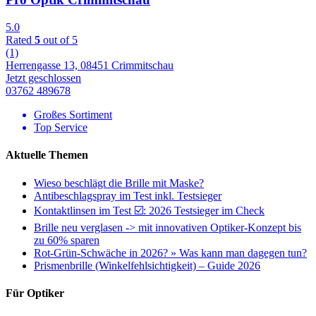
5.0
Rated
5
out of 5
(1)
Herrengasse 13, 08451 Crimmitschau
Jetzt geschlossen
03762 489678
Großes Sortiment
Top Service
Aktuelle Themen
Wieso beschlägt die Brille mit Maske?
Antibeschlagspray im Test inkl. Testsieger
Kontaktlinsen im Test ☑️: 2026 Testsieger im Check
Brille neu verglasen -> mit innovativen Optiker-Konzept bis
zu 60% sparen
Rot-Grün-Schwäche in 2026? » Was kann man dagegen tun?
Prismenbrille (Winkelfehlsichtigkeit) – Guide 2026
Für Optiker