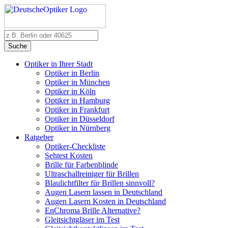
Suche
Optiker in Ihrer Stadt
Optiker in Berlin
Optiker in München
Optiker in Köln
Optiker in Hamburg
Optiker in Frankfurt
Optiker in Düsseldorf
Optiker in Nürnberg
Ratgeber
Optiker-Checkliste
Sehtest Kosten
Brille für Farbenblinde
Ultraschallreiniger für Brillen
Blaulichtfilter für Brillen sinnvoll?
Augen Lasern lassen in Deutschland
Augen Lasern Kosten in Deutschland
EnChroma Brille Alternative?
Gleitsichtgläser im Test