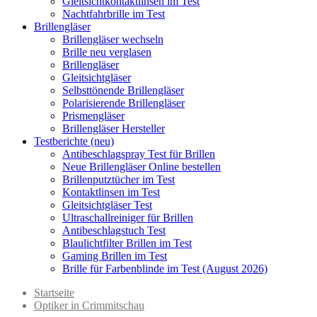
Gleitsichtkontaktlinsen im Test
Nachtfahrbrille im Test
Brillengläser
Brillengläser wechseln
Brille neu verglasen
Brillengläser
Gleitsichtgläser
Selbsttönende Brillengläser
Polarisierende Brillengläser
Prismengläser
Brillengläser Hersteller
Testberichte (neu)
Antibeschlagspray Test für Brillen
Neue Brillengläser Online bestellen
Brillenputztücher im Test
Kontaktlinsen im Test
Gleitsichtgläser Test
Ultraschallreiniger für Brillen
Antibeschlagstuch Test
Blaulichtfilter Brillen im Test
Gaming Brillen im Test
Brille für Farbenblinde im Test (August 2026)
Startseite
Optiker in Crimmitschau