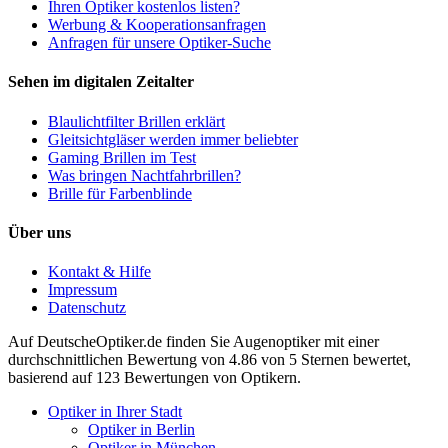
Ihren Optiker kostenlos listen?
Werbung & Kooperationsanfragen
Anfragen für unsere Optiker-Suche
Sehen im digitalen Zeitalter
Blaulichtfilter Brillen erklärt
Gleitsichtgläser werden immer beliebter
Gaming Brillen im Test
Was bringen Nachtfahrbrillen?
Brille für Farbenblinde
Über uns
Kontakt & Hilfe
Impressum
Datenschutz
Auf
DeutscheOptiker.de
finden Sie Augenoptiker mit einer
durchschnittlichen
Bewertung von
4.86
von 5 Sternen bewertet,
basierend auf
123
Bewertungen von Optikern.
Optiker in Ihrer Stadt
Optiker in Berlin
Optiker in München