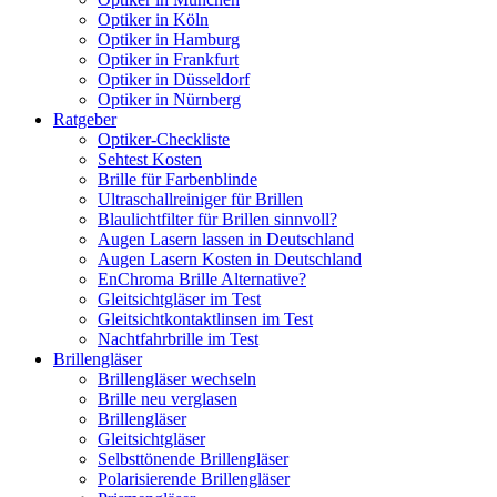
Optiker in Köln
Optiker in Hamburg
Optiker in Frankfurt
Optiker in Düsseldorf
Optiker in Nürnberg
Ratgeber
Optiker-Checkliste
Sehtest Kosten
Brille für Farbenblinde
Ultraschallreiniger für Brillen
Blaulichtfilter für Brillen sinnvoll?
Augen Lasern lassen in Deutschland
Augen Lasern Kosten in Deutschland
EnChroma Brille Alternative?
Gleitsichtgläser im Test
Gleitsichtkontaktlinsen im Test
Nachtfahrbrille im Test
Brillengläser
Brillengläser wechseln
Brille neu verglasen
Brillengläser
Gleitsichtgläser
Selbsttönende Brillengläser
Polarisierende Brillengläser