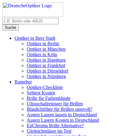
Suche
Optiker in Ihrer Stadt
Optiker in Berlin
Optiker in München
Optiker in Köln
Optiker in Hamburg
Optiker in Frankfurt
Optiker in Düsseldorf
Optiker in Nürnberg
Ratgeber
Optiker-Checkliste
Sehtest Kosten
Brille für Farbenblinde
Ultraschallreiniger für Brillen
Blaulichtfilter für Brillen sinnvoll?
Augen Lasern lassen in Deutschland
Augen Lasern Kosten in Deutschland
EnChroma Brille Alternative?
Gleitsichtgläser im Test