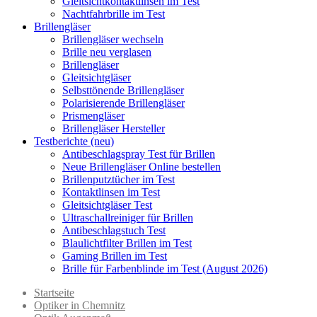
Gleitsichtkontaktlinsen im Test
Nachtfahrbrille im Test
Brillengläser
Brillengläser wechseln
Brille neu verglasen
Brillengläser
Gleitsichtgläser
Selbsttönende Brillengläser
Polarisierende Brillengläser
Prismengläser
Brillengläser Hersteller
Testberichte (neu)
Antibeschlagspray Test für Brillen
Neue Brillengläser Online bestellen
Brillenputztücher im Test
Kontaktlinsen im Test
Gleitsichtgläser Test
Ultraschallreiniger für Brillen
Antibeschlagstuch Test
Blaulichtfilter Brillen im Test
Gaming Brillen im Test
Brille für Farbenblinde im Test (August 2026)
Startseite
Optiker in Chemnitz