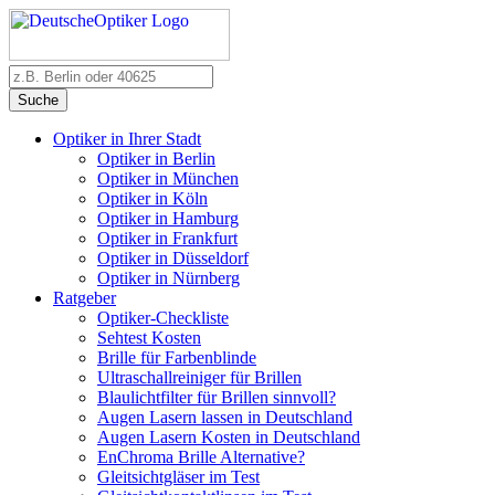
Suche
Optiker in Ihrer Stadt
Optiker in Berlin
Optiker in München
Optiker in Köln
Optiker in Hamburg
Optiker in Frankfurt
Optiker in Düsseldorf
Optiker in Nürnberg
Ratgeber
Optiker-Checkliste
Sehtest Kosten
Brille für Farbenblinde
Ultraschallreiniger für Brillen
Blaulichtfilter für Brillen sinnvoll?
Augen Lasern lassen in Deutschland
Augen Lasern Kosten in Deutschland
EnChroma Brille Alternative?
Gleitsichtgläser im Test