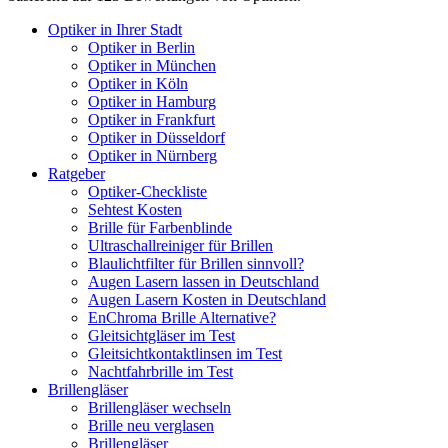
Optiker in Ihrer Stadt
Optiker in Berlin
Optiker in München
Optiker in Köln
Optiker in Hamburg
Optiker in Frankfurt
Optiker in Düsseldorf
Optiker in Nürnberg
Ratgeber
Optiker-Checkliste
Sehtest Kosten
Brille für Farbenblinde
Ultraschallreiniger für Brillen
Blaulichtfilter für Brillen sinnvoll?
Augen Lasern lassen in Deutschland
Augen Lasern Kosten in Deutschland
EnChroma Brille Alternative?
Gleitsichtgläser im Test
Gleitsichtkontaktlinsen im Test
Nachtfahrbrille im Test
Brillengläser
Brillengläser wechseln
Brille neu verglasen
Brillengläser