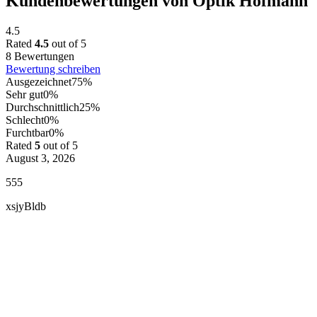
Kundenbewertungen von Optik Hofmann
4.5
Rated
4.5
out of 5
8 Bewertungen
Bewertung schreiben
Ausgezeichnet
75%
Sehr gut
0%
Durchschnittlich
25%
Schlecht
0%
Furchtbar
0%
Rated
5
out of 5
August 3, 2026
555
xsjyBldb