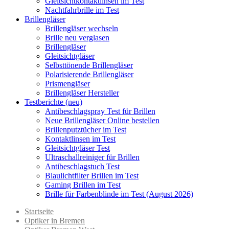
Gleitsichtkontaktlinsen im Test
Nachtfahrbrille im Test
Brillengläser
Brillengläser wechseln
Brille neu verglasen
Brillengläser
Gleitsichtgläser
Selbsttönende Brillengläser
Polarisierende Brillengläser
Prismengläser
Brillengläser Hersteller
Testberichte (neu)
Antibeschlagspray Test für Brillen
Neue Brillengläser Online bestellen
Brillenputztücher im Test
Kontaktlinsen im Test
Gleitsichtgläser Test
Ultraschallreiniger für Brillen
Antibeschlagstuch Test
Blaulichtfilter Brillen im Test
Gaming Brillen im Test
Brille für Farbenblinde im Test (August 2026)
Startseite
Optiker in Bremen