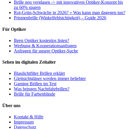
Brille neu verglasen -> mit innovativen Optiker-Konzept bis
zu 60% sparen
Rot-Grün-Schwäche in 2026? » Was kann man dagegen tun?
Prismenbrille (Winkelfehlsichtigkeit) – Guide 2026
Für Optiker
Ihren Optiker kostenlos listen?
Werbung & Kooperationsanfragen
Anfragen für unsere Optiker-Suche
Sehen im digitalen Zeitalter
Blaulichtfilter Brillen erklärt
Gleitsichtgläser werden immer beliebter
Gaming Brillen im Test
Was bringen Nachtfahrbrillen?
Brille für Farbenblinde
Über uns
Kontakt & Hilfe
Impressum
Datenschutz