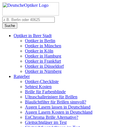
Suche
Optiker in Ihrer Stadt
Optiker in Berlin
Optiker in München
Optiker in Köln
Optiker in Hamburg
Optiker in Frankfurt
Optiker in Düsseldorf
Optiker in Nürnberg
Ratgeber
Optiker-Checkliste
Sehtest Kosten
Brille für Farbenblinde
Ultraschallreiniger für Brillen
Blaulichtfilter für Brillen sinnvoll?
Augen Lasern lassen in Deutschland
Augen Lasern Kosten in Deutschland
EnChroma Brille Alternative?
Gleitsichtgläser im Test