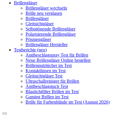
Brillengläser
Brillengläser wechseln
Brille neu verglasen
Brillengläser
Gleitsichtgläser
Selbsttönende Brillengläser
Polarisierende Brillengläser
Prismengläser
Brillengläser Hersteller
Testberichte (neu)
Antibeschlagspray Test für Brillen
Neue Brillengläser Online bestellen
Brillenputztücher im Test
Kontaktlinsen im Test
Gleitsichtgläser Test
Ultraschallreiniger für Brillen
Antibeschlagstuch Test
Blaulichtfilter Brillen im Test
Gaming Brillen im Test
Brille für Farbenblinde im Test (August 2026)