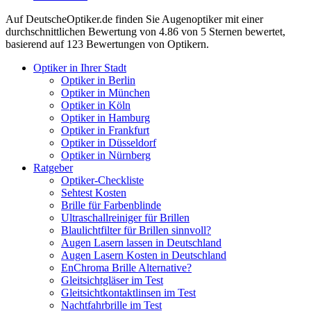
Auf
DeutscheOptiker.de
finden Sie Augenoptiker mit einer
durchschnittlichen
Bewertung von
4.86
von 5 Sternen bewertet,
basierend auf
123
Bewertungen von Optikern.
Optiker in Ihrer Stadt
Optiker in Berlin
Optiker in München
Optiker in Köln
Optiker in Hamburg
Optiker in Frankfurt
Optiker in Düsseldorf
Optiker in Nürnberg
Ratgeber
Optiker-Checkliste
Sehtest Kosten
Brille für Farbenblinde
Ultraschallreiniger für Brillen
Blaulichtfilter für Brillen sinnvoll?
Augen Lasern lassen in Deutschland
Augen Lasern Kosten in Deutschland
EnChroma Brille Alternative?
Gleitsichtgläser im Test
Gleitsichtkontaktlinsen im Test
Nachtfahrbrille im Test