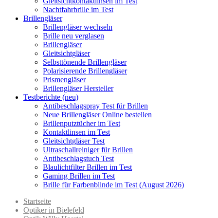
Gleitsichtkontaktlinsen im Test
Nachtfahrbrille im Test
Brillengläser
Brillengläser wechseln
Brille neu verglasen
Brillengläser
Gleitsichtgläser
Selbsttönende Brillengläser
Polarisierende Brillengläser
Prismengläser
Brillengläser Hersteller
Testberichte (neu)
Antibeschlagspray Test für Brillen
Neue Brillengläser Online bestellen
Brillenputztücher im Test
Kontaktlinsen im Test
Gleitsichtgläser Test
Ultraschallreiniger für Brillen
Antibeschlagstuch Test
Blaulichtfilter Brillen im Test
Gaming Brillen im Test
Brille für Farbenblinde im Test (August 2026)
Startseite
Optiker in Bielefeld