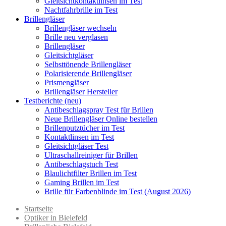
Gleitsichtkontaktlinsen im Test
Nachtfahrbrille im Test
Brillengläser
Brillengläser wechseln
Brille neu verglasen
Brillengläser
Gleitsichtgläser
Selbsttönende Brillengläser
Polarisierende Brillengläser
Prismengläser
Brillengläser Hersteller
Testberichte (neu)
Antibeschlagspray Test für Brillen
Neue Brillengläser Online bestellen
Brillenputztücher im Test
Kontaktlinsen im Test
Gleitsichtgläser Test
Ultraschallreiniger für Brillen
Antibeschlagstuch Test
Blaulichtfilter Brillen im Test
Gaming Brillen im Test
Brille für Farbenblinde im Test (August 2026)
Startseite
Optiker in Bielefeld