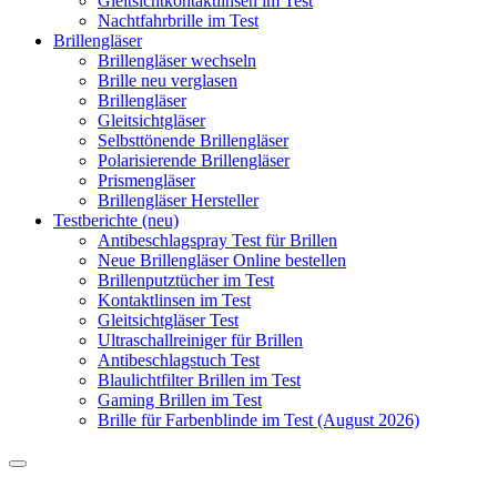
Gleitsichtkontaktlinsen im Test
Nachtfahrbrille im Test
Brillengläser
Brillengläser wechseln
Brille neu verglasen
Brillengläser
Gleitsichtgläser
Selbsttönende Brillengläser
Polarisierende Brillengläser
Prismengläser
Brillengläser Hersteller
Testberichte (neu)
Antibeschlagspray Test für Brillen
Neue Brillengläser Online bestellen
Brillenputztücher im Test
Kontaktlinsen im Test
Gleitsichtgläser Test
Ultraschallreiniger für Brillen
Antibeschlagstuch Test
Blaulichtfilter Brillen im Test
Gaming Brillen im Test
Brille für Farbenblinde im Test (August 2026)