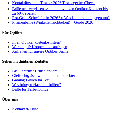
Kontaktlinsen im Test ☑️: 2026 Testsieger im Check
Brille neu verglasen -> mit innovativen Optiker-Konzept bis
zu 60% sparen
Rot-Grün-Schwäche in 2026? » Was kann man dagegen tun?
Prismenbrille (Winkelfehlsichtigkeit) – Guide 2026
Für Optiker
Ihren Optiker kostenlos listen?
Werbung & Kooperationsanfragen
Anfragen für unsere Optiker-Suche
Sehen im digitalen Zeitalter
Blaulichtfilter Brillen erklärt
Gleitsichtgläser werden immer beliebter
Gaming Brillen im Test
Was bringen Nachtfahrbrillen?
Brille für Farbenblinde
Über uns
Kontakt & Hilfe