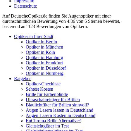
Impressum
Datenschutz
Auf
DeutscheOptiker.de
finden Sie Augenoptiker mit einer
durchschnittlichen
Bewertung von
4.86
von 5 Sternen bewertet,
basierend auf
123
Bewertungen von Optikern.
Optiker in Ihrer Stadt
Optiker in Berlin
Optiker in München
Optiker in Köln
Optiker in Hamburg
Optiker in Frankfurt
Optiker in Düsseldorf
Optiker in Nürnberg
Ratgeber
Optiker-Checkliste
Sehtest Kosten
Brille für Farbenblinde
Ultraschallreiniger für Brillen
Blaulichtfilter für Brillen sinnvoll?
Augen Lasern lassen in Deutschland
Augen Lasern Kosten in Deutschland
EnChroma Brille Alternative?
Gleitsichtgläser im Test