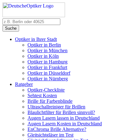
Suche
Optiker in Ihrer Stadt
Optiker in Berlin
Optiker in München
Optiker in Köln
Optiker in Hamburg
Optiker in Frankfurt
Optiker in Düsseldorf
Optiker in Nürnberg
Ratgeber
Optiker-Checkliste
Sehtest Kosten
Brille für Farbenblinde
Ultraschallreiniger für Brillen
Blaulichtfilter für Brillen sinnvoll?
Augen Lasern lassen in Deutschland
Augen Lasern Kosten in Deutschland
EnChroma Brille Alternative?
Gleitsichtgläser im Test