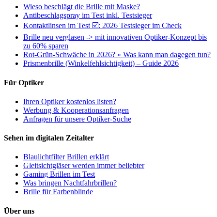
Wieso beschlägt die Brille mit Maske?
Antibeschlagspray im Test inkl. Testsieger
Kontaktlinsen im Test ☑️: 2026 Testsieger im Check
Brille neu verglasen -> mit innovativen Optiker-Konzept bis
zu 60% sparen
Rot-Grün-Schwäche in 2026? » Was kann man dagegen tun?
Prismenbrille (Winkelfehlsichtigkeit) – Guide 2026
Für Optiker
Ihren Optiker kostenlos listen?
Werbung & Kooperationsanfragen
Anfragen für unsere Optiker-Suche
Sehen im digitalen Zeitalter
Blaulichtfilter Brillen erklärt
Gleitsichtgläser werden immer beliebter
Gaming Brillen im Test
Was bringen Nachtfahrbrillen?
Brille für Farbenblinde
Über uns