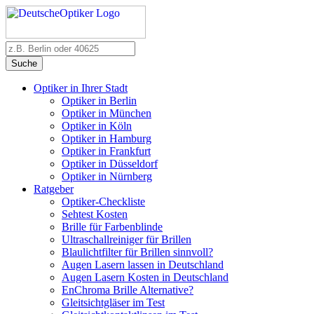
Suche
Optiker in Ihrer Stadt
Optiker in Berlin
Optiker in München
Optiker in Köln
Optiker in Hamburg
Optiker in Frankfurt
Optiker in Düsseldorf
Optiker in Nürnberg
Ratgeber
Optiker-Checkliste
Sehtest Kosten
Brille für Farbenblinde
Ultraschallreiniger für Brillen
Blaulichtfilter für Brillen sinnvoll?
Augen Lasern lassen in Deutschland
Augen Lasern Kosten in Deutschland
EnChroma Brille Alternative?
Gleitsichtgläser im Test