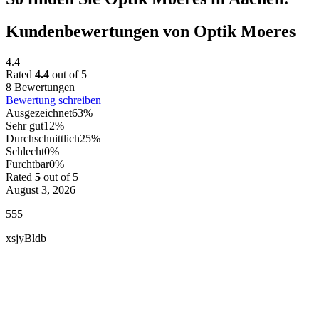
Kundenbewertungen von Optik Moeres
4.4
Rated
4.4
out of 5
8 Bewertungen
Bewertung schreiben
Ausgezeichnet
63%
Sehr gut
12%
Durchschnittlich
25%
Schlecht
0%
Furchtbar
0%
Rated
5
out of 5
August 3, 2026
555
xsjyBldb