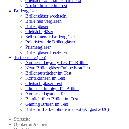
Gleitsichtkontaktlinsen im Test
Nachtfahrbrille im Test
Brillengläser
Brillengläser wechseln
Brille neu verglasen
Brillengläser
Gleitsichtgläser
Selbsttönende Brillengläser
Polarisierende Brillengläser
Prismengläser
Brillengläser Hersteller
Testberichte (neu)
Antibeschlagspray Test für Brillen
Neue Brillengläser Online bestellen
Brillenputztücher im Test
Kontaktlinsen im Test
Gleitsichtgläser Test
Ultraschallreiniger für Brillen
Antibeschlagstuch Test
Blaulichtfilter Brillen im Test
Gaming Brillen im Test
Brille für Farbenblinde im Test (August 2026)
Startseite
Optiker in Aachen