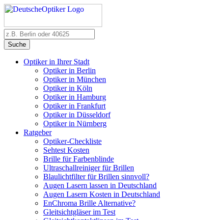
Suche
Optiker in Ihrer Stadt
Optiker in Berlin
Optiker in München
Optiker in Köln
Optiker in Hamburg
Optiker in Frankfurt
Optiker in Düsseldorf
Optiker in Nürnberg
Ratgeber
Optiker-Checkliste
Sehtest Kosten
Brille für Farbenblinde
Ultraschallreiniger für Brillen
Blaulichtfilter für Brillen sinnvoll?
Augen Lasern lassen in Deutschland
Augen Lasern Kosten in Deutschland
EnChroma Brille Alternative?
Gleitsichtgläser im Test